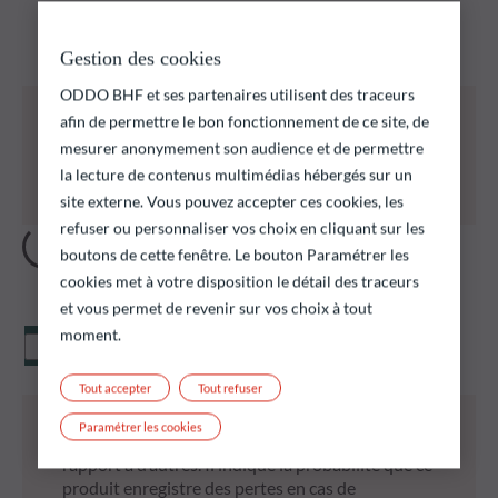
Découvrez nos fonds et trouver ceux qui pourraient
correspondre à vos objectifs d’investissement
Gestion des cookies
ODDO BHF et ses partenaires utilisent des traceurs
Tous les fonds ci-dessous présentent notamment
afin de permettre le bon fonctionnement de ce site, de
un risque de perte en capital.
mesurer anonymement son audience et de permettre
Il est rappelé que les performances passées ne
la lecture de contenus multimédias hébergés sur un
préjugent pas des performances futures et ne sont
pas constantes dans le temps.
site externe. Vous pouvez accepter ces cookies, les
refuser ou personnaliser vos choix en cliquant sur les
boutons de cette fenêtre. Le bouton Paramétrer les
cookies met à votre disposition le détail des traceurs
et vous permet de revenir sur vos choix à tout
moment.
Valeur liquidative
Tout accepter
Tout refuser
* L’indicateur synthétique de risque (SRI) permet
Paramétrer les cookies
d’apprécier le niveau de risque de ce produit par
rapport à d’autres. Il indique la probabilité que ce
produit enregistre des pertes en cas de