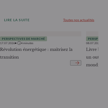
LIRE LA SUITE
Toutes nos actualités
PERSPECTIVES DE MARCHÉ
PERSPECTIV
17.07.2026
4
minutes
08.07.2026
Révolution énergétique : maîtrisez la
Livre blanc
transition
un outil c
mondiale