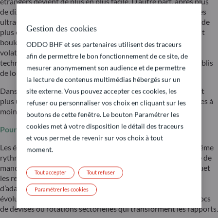
étrangers devient de plus en plus facile. D’autre part, après plus
de dix ans de politiques monétaires, budgétaires et financières
ultra-accommodantes, les cycles économiques sont devenus de
Gestion des cookies
plus en plus désynchronisés. Les déséquilibres mondiaux sont
bouleversés par les tensions géopolitiques, ce qui accroît la
ODDO BHF et ses partenaires utilisent des traceurs
volatilité. Celle-ci est également nourrie par les révolutions
afin de permettre le bon fonctionnement de ce site, de
technologiques, qui fragilisent des modèles économiques établis
mesurer anonymement son audience et de permettre
de longue date et influencent directement les valorisations.
la lecture de contenus multimédias hébergés sur un
Dans ce contexte, la flexibilité et l’ouverture mondiale ne sont
site externe. Vous pouvez accepter ces cookies, les
plus une option, mais une nécessité — et désormais accessibles à
refuser ou personnaliser vos choix en cliquant sur les
moindre coût.
boutons de cette fenêtre. Le bouton Paramétrer les
cookies met à votre disposition le détail des traceurs
Pourquoi une allocation mondiale et flexible ?
et vous permet de revenir sur vos choix à tout
Les économies et les régions ne progressent pas toutes au même
moment.
rythme. Une allocation purement domestique ou figée risque de
manquer les zones de surperformance et de subir de plein fouet
Tout accepter
Tout refuser
les revers locaux. Une approche mondiale et flexible permet
d’adapter rapidement l’allocation au gré des conditions :
Paramétrer les cookies
évolution des cycles, variations de l’appétit pour le risque, chocs
de devises ou rotations sectorielles qui transforment les rapports.