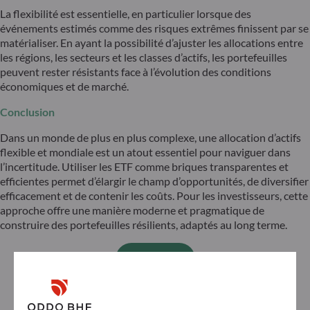
La flexibilité est essentielle, en particulier lorsque des
événements estimés comme des risques extrêmes finissent par se
matérialiser. En ayant la possibilité d’ajuster les allocations entre
les régions, les secteurs et les classes d’actifs, les portefeuilles
peuvent rester résistants face à l’évolution des conditions
économiques et de marché.
Conclusion
Dans un monde de plus en plus complexe, une allocation d’actifs
flexible et mondiale est un atout essentiel pour naviguer dans
l’incertitude. Utiliser les ETF comme briques transparentes et
efficientes permet d’élargir le champ d’opportunités, de diversifier
efficacement et de contenir les coûts. Pour les investisseurs, cette
approche offre une manière moderne et pragmatique de
construire des portefeuilles résilients, adaptés au long terme.
Download