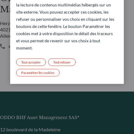
la lecture de contenus multimédias hébergés sur un
Management GmbH
site externe. Vous pouvez accepter ces cookies, les
refuser ou personnaliser vos choix en cliquant sur les
Herzogstraße 15
boutons de cette fenêtre. Le bouton Paramétrer les
40217 Düsseldorf
cookies met à votre disposition le détail des traceurs
Allemagne
et vous permet de revenir sur vos choix à tout
+49 (0) 211 239 24 01
moment.
Tout accepter
Tout refuser
Paramétrer les cookies
ODDO BHF Asset Management SAS*
12 boulevard de la Madeleine