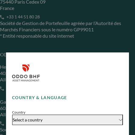
75440 Paris Cedex 09
France
+33 1 44 51 80 28
Société de Gestion de Portefeuille agréée par l’Autorité des
Marchés Financiers sous le numéro GP99011
* Entité responsable du site internet
ODDO BHF Asset Management GmbH
Herzogstraße 15
40217 Düsseldorf
Allemagne
+49 (0) 211 239 24 01
COUNTRY & LANGUAGE
Gallusanlage 8
60329 Frankfurt am Main
Country
Allemagne
Select a country
+49 (0) 69 920 50 0
Société de Gestion de Portefeuille agréée par la