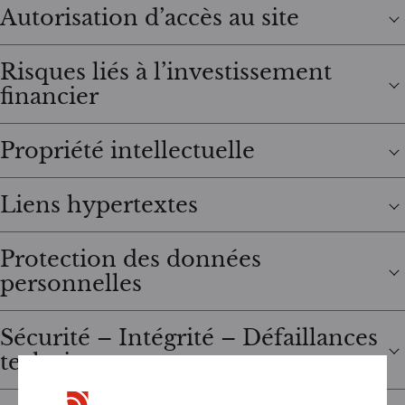
Autorisation d’accès au site
Risques liés à l’investissement
financier
Propriété intellectuelle
Liens hypertextes
Protection des données
personnelles
Sécurité – Intégrité – Défaillances
techniques