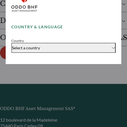
Cookies
Droit applicable
COUNTRY & LANGUAGE
ODDO BHF Asset Management SAS
Country
Select a country
Notre politique de protection des données
ODDO BHF Asset Management SAS*
12 boulevard de la Madeleine
75440 Paris Cedex 09