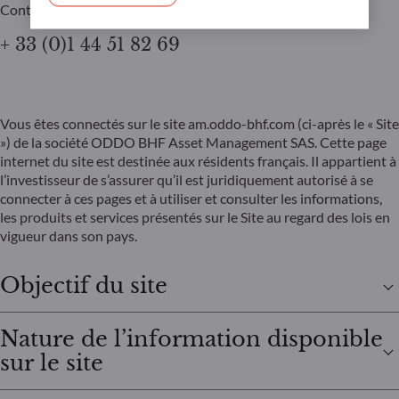
Contact
+ 33 (0)1 44 51 82 69
Vous êtes connectés sur le site am.oddo-bhf.com (ci-après le « Site
») de la société ODDO BHF Asset Management SAS. Cette page
internet du site est destinée aux résidents français. Il appartient à
l’investisseur de s’assurer qu’il est juridiquement autorisé à se
connecter à ces pages et à utiliser et consulter les informations,
les produits et services présentés sur le Site au regard des lois en
vigueur dans son pays.
Objectif du site
Nature de l’information disponible
sur le site