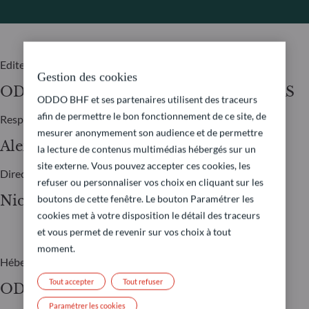
Editeur
Gestion des cookies
ODDO BHF ASSET MANAGEMENT SAS
ODDO BHF et ses partenaires utilisent des traceurs
afin de permettre le bon fonctionnement de ce site, de
Responsable de rédaction
mesurer anonymement son audience et de permettre
Alexia Marty
la lecture de contenus multimédias hébergés sur un
site externe. Vous pouvez accepter ces cookies, les
Directeur de la publication
refuser ou personnaliser vos choix en cliquant sur les
Nicolas Chaput
boutons de cette fenêtre. Le bouton Paramétrer les
cookies met à votre disposition le détail des traceurs
et vous permet de revenir sur vos choix à tout
moment.
Hébergeur
Tout accepter
Tout refuser
ODDO BHF SCA
Paramétrer les cookies