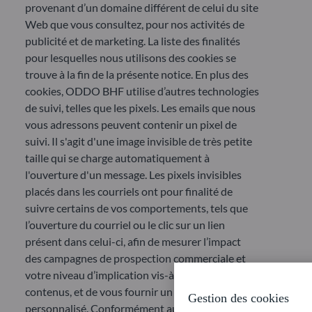
provenant d’un domaine différent de celui du site
Web que vous consultez, pour nos activités de
publicité et de marketing. La liste des finalités
pour lesquelles nous utilisons des cookies se
trouve à la fin de la présente notice. En plus des
cookies, ODDO BHF utilise d’autres technologies
de suivi, telles que les pixels. Les emails que nous
vous adressons peuvent contenir un pixel de
suivi. Il s'agit d'une image invisible de très petite
taille qui se charge automatiquement à
l'ouverture d'un message. Les pixels invisibles
placés dans les courriels ont pour finalité de
suivre certains de vos comportements, tels que
l’ouverture du courriel ou le clic sur un lien
présent dans celui-ci, afin de mesurer l’impact
des campagnes de prospection commerciale et
votre niveau d’implication vis-à-vis de leurs
contenus, et de vous fournir un contenu
Gestion des cookies
personnalisé. Conformément aux lignes