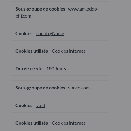
Cookies
www.am.oddo-
pour
une
bhf.com
publicité
ciblée
countryName
Cookies internes
180 Jours
vimeo.com
vuid
Cookies internes