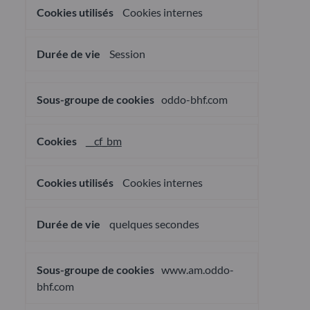
Cookies internes
Session
oddo-bhf.com
__cf_bm
Cookies internes
quelques secondes
www.am.oddo-
bhf.com