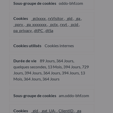
oddo-bhf.com
_gclxxxx
,
rxVisitor
,
_gid
,
_ga
,
_pprv
,
_ga_xxxxxxx
,
_pctx
,
rxvt
,
_pcid
,
pa_privacy
,
dtPC
,
dtSa
Cookies internes
89 Jours, 364 Jours,
quelques secondes, 13 Mois, 394 Jours, 729
Jours, 394 Jours, 364 Jours, 394 Jours, 13
Mois, 364 Jours, 364 Jours
am.oddo-bhf.com
_gid
,
_gat_UA-
,
ClientID
,
_ga