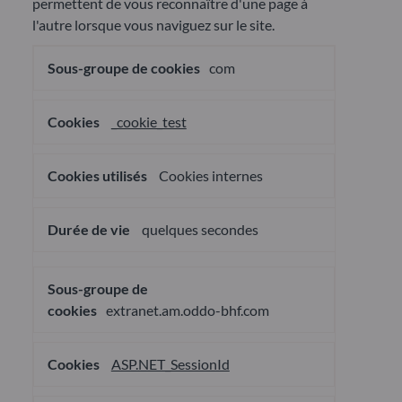
permettent de vous reconnaître d'une page à
l'autre lorsque vous naviguez sur le site.
Cookies
com
nécessaires
au
fonctionnement
du
_cookie_test
site
Cookies internes
quelques secondes
extranet.am.oddo-bhf.com
ASP.NET_SessionId