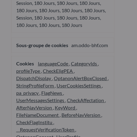
Session, 180 Jours, 180 Jours, 180 Jours,
180 Jours, 180 Jours, 180 Jours, 180 Jours,
Session, 180 Jours, 180 Jours, 180 Jours,
180 Jours, 180 Jours, 180 Jours
am.oddo-bhf.com
languageCode
,
CategoryIds
,
profileType
,
CheckEligPEA
,
DispatchDisplay
,
OptanonAlertBoxClosed
,
StringProfileForm
,
UserCookiesSettings
,
pa_privacy
,
FlagNews
,
UserMessagesSettings
,
CheckAffectation
,
AfterNavVersion
,
KeyWord
,
FileNameDocument
,
BeforeNavVersion
,
CheckFlagInstitu
,
__RequestVerificationToken
,
OptanonConsent
,
UserProfile
,