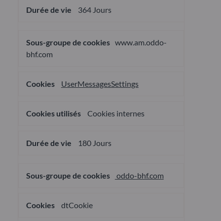
364 Jours
www.am.oddo-
bhf.com
UserMessagesSettings
Cookies internes
180 Jours
oddo-bhf.com
dtCookie