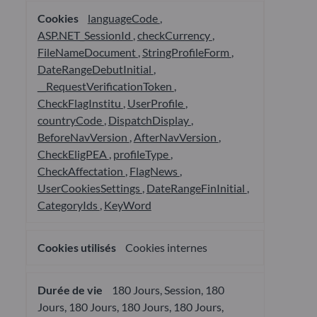
languageCode
,
ASP.NET_SessionId
,
checkCurrency
,
FileNameDocument
,
StringProfileForm
,
DateRangeDebutInitial
,
__RequestVerificationToken
,
CheckFlagInstitu
,
UserProfile
,
countryCode
,
DispatchDisplay
,
BeforeNavVersion
,
AfterNavVersion
,
CheckEligPEA
,
profileType
,
CheckAffectation
,
FlagNews
,
UserCookiesSettings
,
DateRangeFinInitial
,
CategoryIds
,
KeyWord
Cookies internes
180 Jours, Session, 180
Jours, 180 Jours, 180 Jours, 180 Jours,