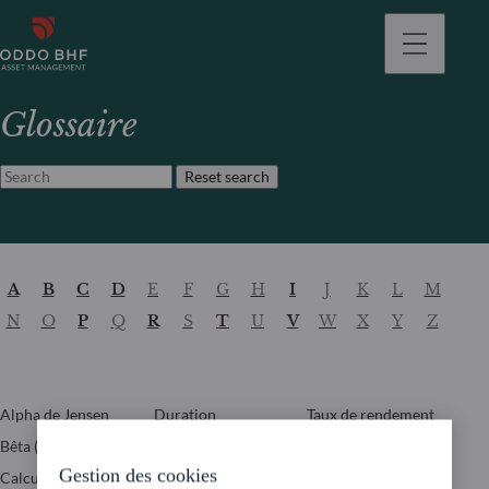
Glossaire
Reset search
A
B
C
D
E
F
G
H
I
J
K
L
M
N
O
P
Q
R
S
T
U
V
W
X
Y
Z
Alpha de Jensen
Duration
Taux de rendement
actuariel au pire
Bêta (β)
Indice de référence
(Benchmark)
Taux de rendement
Gestion des cookies
Calcul de