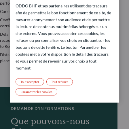
interne (TRI)
performance
Perte maximale
ODDO BHF et ses partenaires utilisent des traceurs
(Maximum
Taux de rotation
Carried Interest
afin de permettre le bon fonctionnement de ce site, de
Drawdown)
(Turnover ratio)
mesurer anonymement son audience et de permettre
Coefficient de
Pondération active
Tracking error
corrélation
la lecture de contenus multimédias hébergés sur un
Ratio d’information
Valeur à risque
site externe. Vous pouvez accepter ces cookies, les
Délai avant
(Value-at-Risk)
recouvrement (Time
Ratio de Sharpe
refuser ou personnaliser vos choix en cliquant sur les
to Recovery)
boutons de cette fenêtre. Le bouton Paramétrer les
Taux de rendement
cookies met à votre disposition le détail des traceurs
Distance au
actuariel à
plancher obligataire
l’échéance
et vous permet de revenir sur vos choix à tout
moment.
Tout accepter
Tout refuser
Paramétrer les cookies
DEMANDE D’INFORMATIONS
Que pouvons-nous