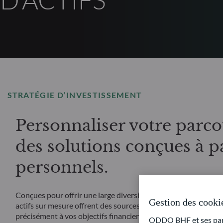
STRATÉGIE D’INVESTISSEMENT
Personnaliser votre parco
des solutions conçues à pa
personnels.
Conçues pour offrir une large diversification, une allocation fl
Gestion des cooki
actifs sur mesure offrent des sources de rendement potentiel
précisément à vos objectifs financiers personnels.
ODDO BHF et ses parte