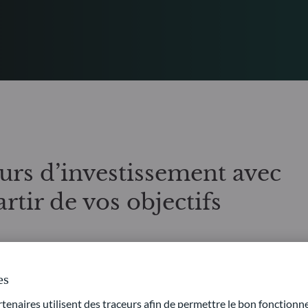
urs d’investissement avec
rtir de vos objectifs
exible et un accès à plusieurs classes d’actifs, nos solutions multi-
es
 variées, évoluent en fonction des marchés et s’adaptent
naires utilisent des traceurs afin de permettre le bon fonctionne