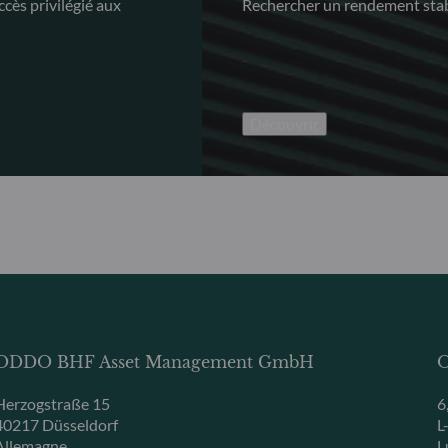
ccès privilégié aux
Rechercher un rendement stab
Découvrir
ODDO BHF Asset Management GmbH
O
Herzogstraße 15
6
40217 Düsseldorf
L
Allemagne
L