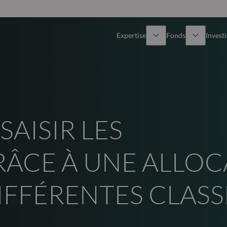
Expertise
Fonds
Invest
Vue d’ensemble
Tous les fonds
Actions
Sélection de fonds
SAISIR LES
Obligations
Comment souscrire ?
ÂCE À UNE ALLOC
Multi-Actifs
IFFÉRENTES CLASS
ETF actifs
Private Assets