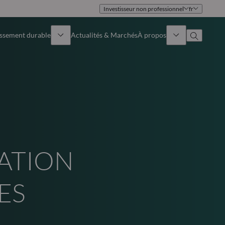
Investisseur non professionnel
fr
issement durable
Actualités & Marchés
À propos
Présentation
Identité
Approche
Gouvernance
Publications
Notre équipe commerciale
ATION
Nos bureaux
ES
Nous contacter