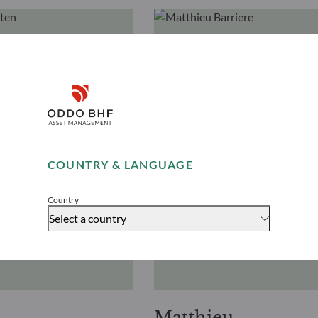
Disclaimer
Remember me for 30 days
COUNTRY & LANGUAGE
Accept
Country
Select a country
Matthieu