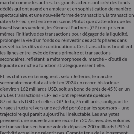
marché comme les autres. Les grands acteurs ont créé des fonds
dédiés qui ont gagné en ampleur et en sophistication de manière
spectaculaire, et une nouvelle forme de transaction, la transaction
dite « GP-led », est entrée en scène. Plutôt que d’attendre que les
investisseurs vendent, les General Partners (GP) ont pris eux-
mêmes l’initiative des transactions pour dégager de la liquidité,
prolonger la vie d’un fonds ou réinvestir des actifs phares dans
des véhicules dits « de continuation ». Ces transactions brouillent
les lignes entre levée de fonds primaire et transactions
secondaires, reflétant la métamorphose du marché – d’outil de
liquidité de niche à fonction stratégique essentielle.
Et les chiffres en témoignent : selon Jefferies, le marché
secondaire mondial a atteint en 2024 un record historique
d’environ 162 milliards USD, soit un bond de près de 45 % en un
an. Les transactions « LP-led » ont représenté quelque
87 milliards USD, et celles « GP-led », 75 milliards, soulignant le
virage structurel vers une activité portée par les sponsors – une
trajectoire qui paraît aujourd’hui inéluctable. Les analystes
prévoient une nouvelle année record en 2025, avec des volumes
de transactions en bonne voie de dépasser 200 milliards USD si
l’activité actuelle ne ralentit pas. Compte tenu de l’allongement