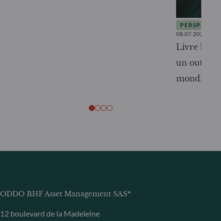
PERSPECTIV
08.07.2026
Livre blanc
un outil c
mondiale
ODDO BHF Asset Management SAS*
12 boulevard de la Madeleine