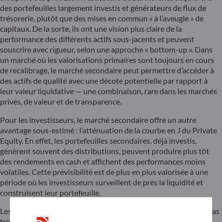
des portefeuilles largement investis et générateurs de flux de
trésorerie, plutôt que des mises en commun « à l’aveugle » de
capitaux. De la sorte, ils ont une vision plus claire de la
performance des différents actifs sous-jacents et peuvent
souscrire avec rigueur, selon une approche « bottom-up ». Dans
un marché où les valorisations primaires sont toujours en cours
de recalibrage, le marché secondaire peut permettre d’accéder à
des actifs de qualité avec une décote potentielle par rapport à
leur valeur liquidative — une combinaison, rare dans les marchés
privés, de valeur et de transparence.
Pour les investisseurs, le marché secondaire offre un autre
avantage sous-estimé : l’atténuation de la courbe en J du Private
Equity. En effet, les portefeuilles secondaires, déjà investis,
génèrent souvent des distributions, peuvent produire plus tôt
des rendements en cash et affichent des performances moins
volatiles. Cette prévisibilité est de plus en plus valorisée à une
période où les investisseurs surveillent de près la liquidité et
construisent leur portefeuille.
Les critiques objectent parfois que le marché secondaire n’est pas
très différent de celui des dérivés en ce qu’il recycle des actifs