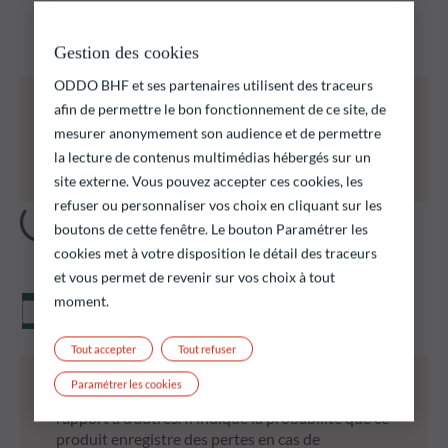
Découvrez nos fonds et trouver ceux qui pourraient
correspondre à vos objectifs d’investissement
Gestion des cookies
ODDO BHF et ses partenaires utilisent des traceurs
Tous les fonds ci-dessous présentent notamment
afin de permettre le bon fonctionnement de ce site, de
un risque de perte en capital.
mesurer anonymement son audience et de permettre
Il est rappelé que les performances passées ne
la lecture de contenus multimédias hébergés sur un
préjugent pas des performances futures et ne sont
pas constantes dans le temps.
site externe. Vous pouvez accepter ces cookies, les
refuser ou personnaliser vos choix en cliquant sur les
boutons de cette fenêtre. Le bouton Paramétrer les
cookies met à votre disposition le détail des traceurs
et vous permet de revenir sur vos choix à tout
moment.
Valeur liquidative
Tout accepter
Tout refuser
* L’indicateur synthétique de risque (SRI) permet
Paramétrer les cookies
d’apprécier le niveau de risque de ce produit par
rapport à d’autres. Il indique la probabilité que ce
produit enregistre des pertes en cas de