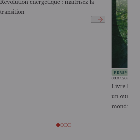
Révolution énergétique : maîtrisez la
transition
PERSPECTIV
08.07.2026
Livre blanc
un outil c
mondiale