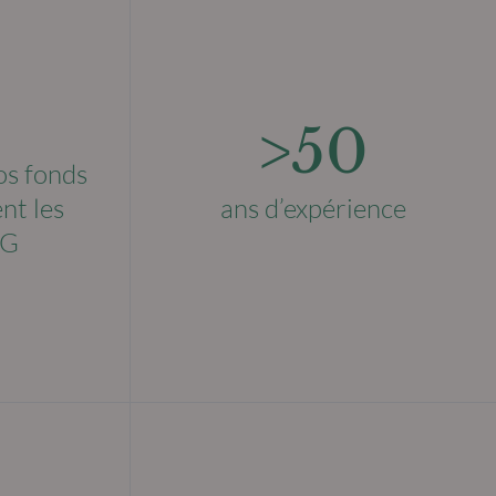
>50
os fonds
nt les
ans d’expérience
SG