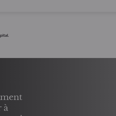
ital.
sement
 à