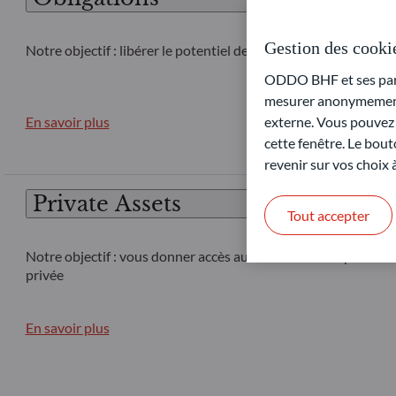
Gestion des cooki
Notre objectif : libérer le potentiel de rendement dans diffé
ODDO BHF et ses parte
mesurer anonymement 
externe. Vous pouvez a
En savoir plus
cette fenêtre. Le bout
revenir sur vos choix
Private Assets
Tout accepter
Notre objectif : vous donner accès aux marchés du capital-inv
privée
En savoir plus