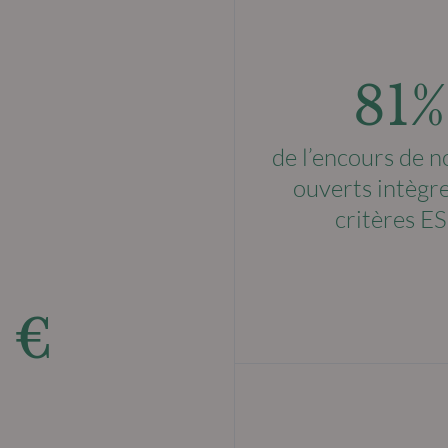
81%
de l’encours de n
ouverts intègre
critères E
 €