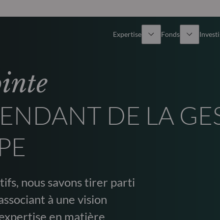
Expertise
Fonds
Invest
Vue d’ensemble
Tous les fonds
ointe
Actions
Sélection de fonds
ENDANT DE LA GE
Obligations
Comment souscrire ?
PE
Multi-Actifs
ifs, nous savons tirer parti
ETF actifs
associant à une vision
expertise en matière
Private Assets