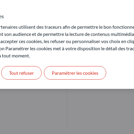
es
rentes conditions du marché
Notre objectif : offrir des sol
naires utilisent des traceurs afin de permettre le bon fonctionne
son audience et de permettre la lecture de contenus multimédias
ccepter ces cookies, les refuser ou personnaliser vos choix en cli
En savoir plus
on Paramétrer les cookies met à votre disposition le détail des tr
 à tout moment.
Tout refuser
Paramétrer les cookies
estissement et de la dette