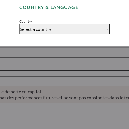
s solutions d’investissement en actions, obligations, multi-
COUNTRY & LANGUAGE
Accept
our nos clients.
Country
Select a country
ATIVES
ACTIONS THÉMATIQUES
ETF ACTIFS
MU
 de perte en capital.
 pas des performances futures et ne sont pas constantes dans le t