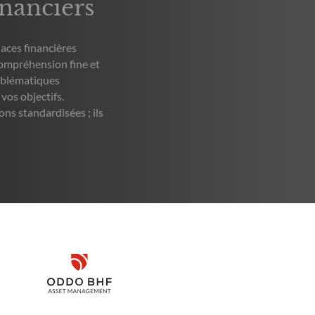
inanciers
aces financières
compréhension fine et
oblématiques
vos objectifs.
ns standardisées ; ils
Disclaimer
Remember me for 30 days