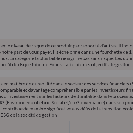
Performance
Performance
Performance
annualisée
annualisée
annualisée
depuis la création
– 10 ans
YTD
er le niveau de risque de ce produit par rapport à d’autres. Il indi
tre part de vous payer. Il s’échelonne dans une fourchette de 1 (ri
s. La catégorie la plus faible ne signifie pas sans risque. Les donné
profil de risque futur du Fonds. L’atteinte des objectifs de gestion
s en matière de durabilité dans le secteur des services financiers
s comparable et davantage compréhensible par les investisseurs fina
ons d’investissement sur les facteurs de durabilité dans le processus
s ESG (Environnement et/ou Social et/ou Gouvernance) dans son proce
 contribue de manière significative aux défis de la transition écolog
 ESG de la société de gestion