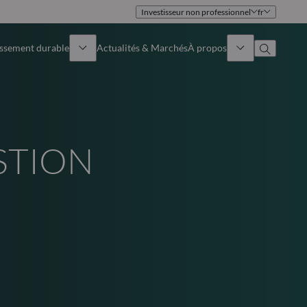
Investisseur non professionnel
fr
issement durable
Actualités & Marchés
À propos
Présentation
Identité
Approche
Gouvernance
STION
Publications
Notre équipe commerciale
Nos bureaux
Nous contacter