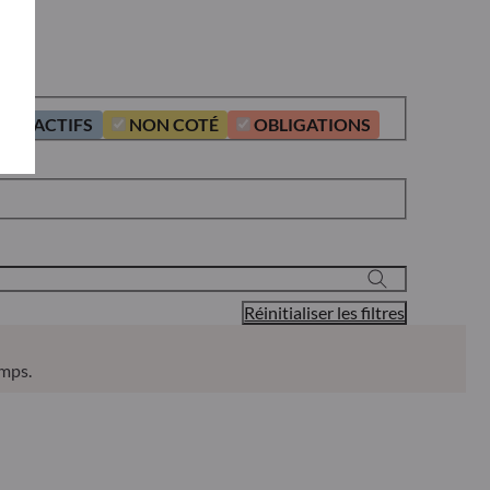
LTI-ACTIFS
NON COTÉ
OBLIGATIONS
Réinitialiser les filtres
emps.