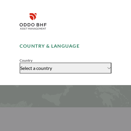
Disclaimer
Remember me for 30 days
COUNTRY & LANGUAGE
Accept
Country
Select a country