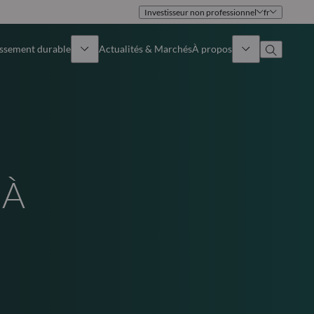
Investisseur non professionnel
fr
issement durable
Actualités & Marchés
À propos
Présentation
Identité
Approche
Gouvernance
 À
Publications
Notre équipe commerciale
Nos bureaux
Nous contacter