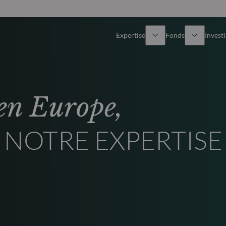
Expertise
Fonds
Invest
Vue d’ensemble
Tous les fonds
en Europe,
Actions
Sélection de fonds
NOTRE EXPERTISE
Obligations
Comment souscrire ?
Multi-Actifs
ETF actifs
Private Assets