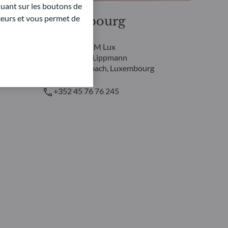
quant sur les boutons de
aceurs et vous permet de
Luxembourg
ODDO BHF AM Lux
6, rue Gabriel Lippmann
L-5365 Munsbach, Luxembourg
+352 45 76 76 245