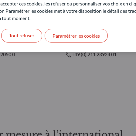
ccepter ces cookies, les refuser ou personnaliser vos choix en cli
on Paramétrer les cookies met à votre disposition le détail des tr
rt
Düsseldorf
 à tout moment.
AM GmbH
ODDO BHF AM GmbH
8
Herzogstraße 15
Tout refuser
Paramétrer les cookies
rt am Main
40217 Düsseldorf
92050 0
+49 (0) 211 23924 01
r mesure à l’international