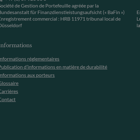
Société de Gestion de Portefeuille agréée par la
Bundesanstalt für Finanzdienstleistungsaufsicht (« BaFin »)
E
Enregistrement commercial : HRB 11971 tribunal local de
L
Düsseldorf
l
Informations
Informations réglementaires
Publication d’informations en matière de durabilité
Informations aux porteurs
Glossaire
Carrières
Contact