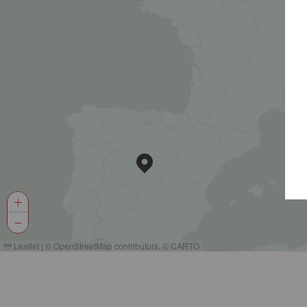
+
−
Leaflet
|
©
OpenStreetMap
contributors, ©
CARTO