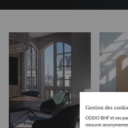
Gestion des cooki
ODDO BHF et ses parte
mesurer anonymement 