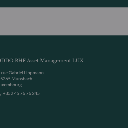
DDO BHF Asset Management LUX
, rue Gabriel Lippmann
-5365 Munsbach
uxembourg
+352 45 76 76 245