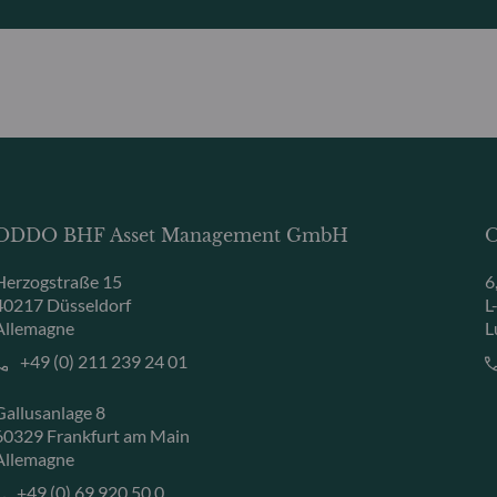
ODDO BHF Asset Management GmbH
O
Herzogstraße 15
6
40217 Düsseldorf
L
Allemagne
L
+49 (0) 211 239 24 01
Gallusanlage 8
60329 Frankfurt am Main
Allemagne
+49 (0) 69 920 50 0