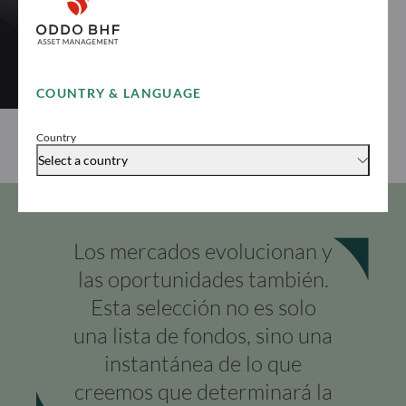
Target 2031
Descubrir “ODDO BHF Global Target 2031”
COUNTRY & LANGUAGE
Country
Select a country
Los mercados evolucionan y
las oportunidades también.
Esta selección no es solo
una lista de fondos, sino una
instantánea de lo que
creemos que determinará la