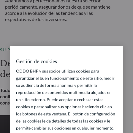
Adaptamos y perfeccionamos nuestra selección
periódicamente, asegurándonos de que se mantiene
acorde a la evolución de las tendencias y las
expectativas de los inversores.
SU PRÓXIMA OPORTUNIDAD
Ver todos nuestros fondos
Descubra nuestra selección
Gestión de cookies
ODDO BHF y sus socios utilizan cookies para
de fondos
garantizar el buen funcionamiento de este sitio, medir
su audiencia de forma anónima y permitir la
Todos los fondos que se enumeran a continuación
reproducción de contenidos multimedia alojados en
conllevan un riesgo de pérdida de capital. Esto no
un sitio externo. Puede aceptar o rechazar estas
constituye una recomendación de inversión.
cookies o personalizar sus opciones haciendo clic en
los botones de esta ventana. El botón de configuración
de las cookies le da detalles de todas las cookies y le
permite cambiar sus opciones en cualquier momento.
RENTA VARIABLE FUNDAMENTAL