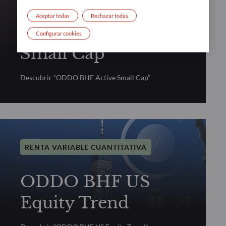
Aceptar todas
Rechazar todas
ODDO BHF Active
Configurar cookies
Small Cap
Descubrir “ODDO BHF Active Small Cap”
RENTA VARIABLE CUANTITATIVA
ODDO BHF US
Equity Trend