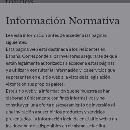
fondos
Información Normativa
Lea esta información antes de acceder a las páginas
siguientes.
Todos los documentos
Esta página web está destinada a los residentes en
España. Corresponde a los inversores asegurarse de que
están legalmente autorizados a acceder a estas páginas
y a utilizar y consultar la información y los servicios que
se presentan en el sitio web a la vista de la legislación
vigente en sus propios países.
Este sitio web y la información que se muestra se han
CÓMO SUSCRIBIRSE
elaborado únicamente con fines informativos y no
constituyen una oferta o asesoramiento de inversión ni
¿Y ahora qué?
una invitación a suscribir los productos y servicios
presentados. La información incluida en el sitio web o en
Descubra los siguientes pasos para iniciar su
los documentos disponibles en el mismo se facilita
experiencia de inversión con nosotros, según su perfil