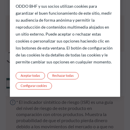
podrían satisfacer sus objetivos de inversión.
ODDO BHF y sus socios utilizan cookies para
garantizar el buen funcionamiento de este sitio, medir
su audiencia de forma anónima y permitir la
Todos los fondos que se enumeran a continuación
reproducción de contenidos multimedia alojados en
conllevan un riesgo de pérdida de capital.
Las rentabilidades pasadas no garantizan
un sitio externo. Puede aceptar o rechazar estas
resultados futuros y no son constantes en el
cookies o personalizar sus opciones haciendo clic en
tiempo
los botones de esta ventana. El botón de configuración
de las cookies le da detalles de todas las cookies y le
permite cambiar sus opciones en cualquier momento.
Aceptar todas
Rechazar todas
Valor liquidativo
Configurar cookies
* El indicador sintético de riesgo (ISR) es una guía
del nivel de riesgo de este producto en
comparación con otros productos. Muestra la
probabilidad de que el producto pierda dinero
debido a los movimientos del mercado o a que no