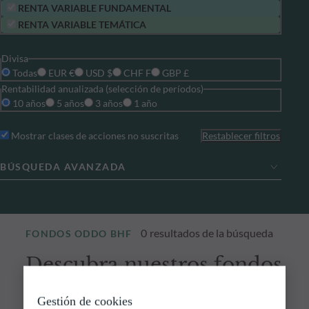
RENTA VARIABLE FUNDAMENTAL
RENTA VARIABLE TEMÁTICA
Divisa
Todas
EUR €
USD $
CHF F
GBP £
Rentabilidad anualizada (selección de períodos)
10 años
5 años
3 años
1 año
Mostrar clases de acciones no suscritas
Restablecer filtros
BÚSQUEDA AVANZADA
0
resultados de la búsqueda
FONDOS ODDO BHF
Descubra nuestros fondos
Gestión de cookies
Descubra nuestros fondos y encuentre aquellos que