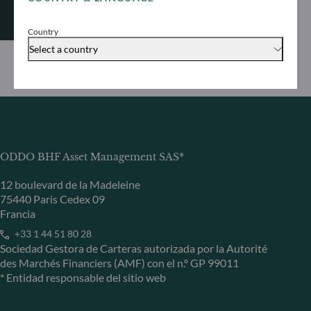
Ver más
Country
Select a country
ODDO BHF Asset Management SAS*
12 boulevard de la Madeleine
75440 Paris Cedex 09
Francia
+33 1 44 51 80 28
Sociedad Gestora de Carteras autorizada por la Autorité
des Marchés Financiers (AMF) con el n.º GP 99011
* Entidad responsable del sitio web