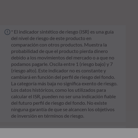
* El indicador sintético de riesgo (ISR) es una guía
del nivel de riesgo de este producto en
comparación con otros productos. Muestra la
probabilidad de que el producto pierda dinero
debido a los movimientos del mercado o a que no
podamos pagarle. Oscila entre 1 (riesgo bajo) y 7
(riesgo alto). Este indicador no es constante y
cambiará en función del perfil de riesgo del fondo.
La categoría más baja no significa exento de riesgo.
Los datos históricos, como los utilizados para
calcular el ISR, pueden no ser una indicación fiable
del futuro perfil de riesgo del fondo. No existe
ninguna garantía de que se alcancen los objetivos
de inversión en términos de riesgo.
** El Reglamento de la UE Reglamento de