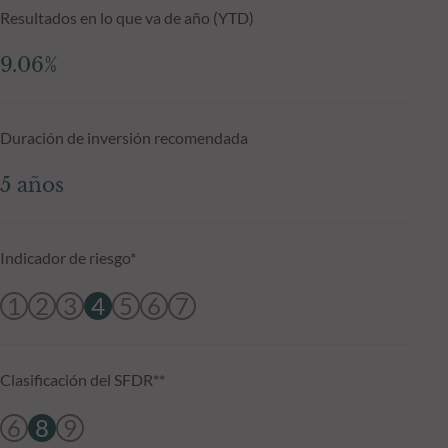
Resultados en lo que va de año (YTD)
9.06%
Duración de inversión recomendada
5 años
Indicador de riesgo*
1
2
3
4
5
6
7
Clasificación del SFDR**
6
8
9