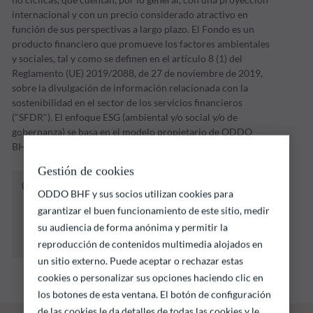
internacional y con un precio considerado atractivo en
función de sus perspectivas a largo plazo. El Fondo es un
producto financiero que promueve los factores ambientales
y sociales, tal y como se definen en el artículo 8 (1) del
Reglamento (UE) 2019/2088, de 27 de noviembre de 2019,
sobre la divulgación de información relacionada con la
sostenibilidad en el sector de los servicios financieros
("SFDR"). El enfoque ESG (ambiental y/o social y/o de
gobernanza) se basa en el modelo propietario de ODDO
BHF AM.
Gestión de cookies
El fondo que se indica a continuación conlleva
ODDO BHF y sus socios utilizan cookies para
un riesgo de pérdida de capital.
garantizar el buen funcionamiento de este sitio, medir
Las rentabilidades pasadas no garantizan
su audiencia de forma anónima y permitir la
resultados futuros y no son constantes en el
tiempo
reproducción de contenidos multimedia alojados en
un sitio externo. Puede aceptar o rechazar estas
cookies o personalizar sus opciones haciendo clic en
los botones de esta ventana. El botón de configuración
de las cookies le da detalles de todas las cookies y le