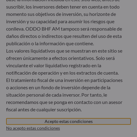
suscribir, los inversores deben tener en cuenta en todo
momento sus objetivos de inversión, su horizonte de
ODDO BHF Asset Management GmbH
inversión y su capacidad para asumir los riesgos que
conlleva. ODDO BHF AM tampoco será responsable de
Herzogstraße 15
40217 Düsseldorf
daños directos o indirectos que resulten del uso de esta
Alemania
publicación o la información que contiene.
Los valores liquidativos que se muestran en este sitio se
+49 (0) 211 239 24 01
ofrecen únicamente a efectos orientativos. Solo será
Gallusanlage 8
vinculante el valor liquidativo registrado en la
60329 Frankfurt am Main
notificación de operación y en los extractos de cuenta.
Alemania
El tratamiento fiscal de una inversión en participaciones
+49 (0) 69 920 50 0
o acciones en un fondo de inversión depende de la
Sociedad Gestora de Carteras autorizada por la
situación personal de cada inversor. Por tanto, le
Bundesanstalt für Finanzdienstleistungsaufsicht (“BaFin”)
recomendamos que se ponga en contacto con un asesor
Registro Comercial: HRB 11971 juzgado de primera
fiscal antes de cualquier suscripción.
instancia de Düsseldorf
Acepto estas condiciones
No acepto estas condiciones
ODDO BHF Asset Management LUX