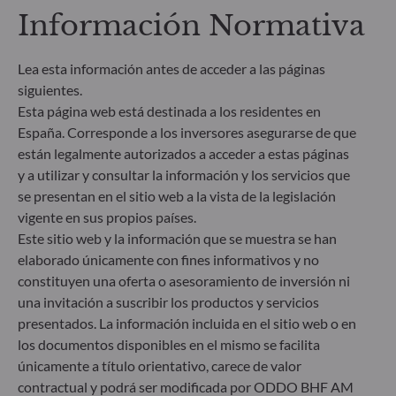
divulgación de información sobre finanzas
Información Normativa
sostenibles (SFDR) es un conjunto de normas de la
UE cuyo objetivo es lograr que el perfil de
sostenibilidad de los fondos sea transparente, más
Lea esta información antes de acceder a las páginas
comparable y se entienda mejor por los inversores
siguientes.
finales. Artículo 6: El equipo de gestión no tiene en
Esta página web está destinada a los residentes en
cuenta riesgos de sostenibilidad ni incidencias
adversas de las decisiones de inversión en los
España. Corresponde a los inversores asegurarse de que
factores de sostenibilidad en el proceso de toma de
están legalmente autorizados a acceder a estas páginas
decisiones. Artículo 8: El equipo de gestión aborda
y a utilizar y consultar la información y los servicios que
los riesgos de sostenibilidad integrando criterios
se presentan en el sitio web a la vista de la legislación
ESG (medioambientales, sociales y/o de gobierno
vigente en sus propios países.
corporativo) en su proceso de toma de decisiones
Este sitio web y la información que se muestra se han
de inversión. Artículo 9: El equipo de gestión
elaborado únicamente con fines informativos y no
persigue un objetivo de inversión estrictamente
sostenible que contribuye de forma significativa a
constituyen una oferta o asesoramiento de inversión ni
los desafíos de la transición ecológica y aborda los
una invitación a suscribir los productos y servicios
riesgos de sostenibilidad mediante las
presentados. La información incluida en el sitio web o en
calificaciones proporcionadas por el proveedor de
los documentos disponibles en el mismo se facilita
datos ESG externo de la Sociedad gestora.
únicamente a título orientativo, carece de valor
contractual y podrá ser modificada por ODDO BHF AM