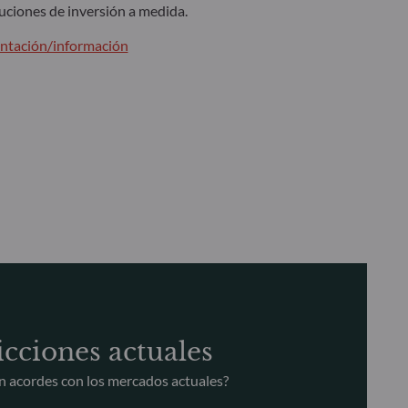
luciones de inversión a medida.
entación/información
cciones actuales
n acordes con los mercados actuales?