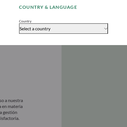
COUNTRY & LANGUAGE
Accept
Country
Select a country
so a nuestra
a en materia
a gestión
sfactoria.