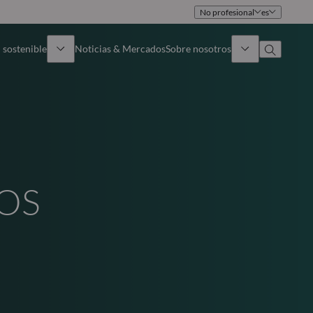
No profesional
es
 sostenible
Noticias & Mercados
Sobre nosotros
umen general
Identidad
oque
Gobierno
icaciones
Equipo de ventas
ROS
Oficinas
Contacto