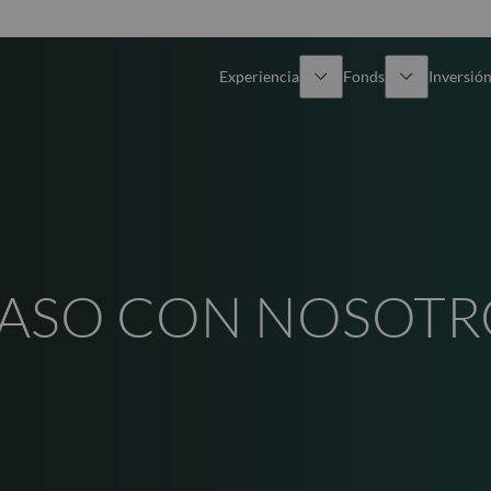
Experiencia
Fonds
Inversión
Resumen general
Todos los fondos
Res
Renta variable
Selección de fondos
Enf
Renta Fija
Fondos White Label
Publ
 PASO CON NOSOT
Multiactivos
Cómo suscribirse
Activos privados