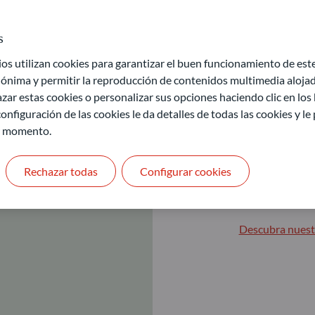
s
 utilizan cookies para garantizar el buen funcionamiento de este 
ónima y permitir la reproducción de contenidos multimedia alojado
Invers
zar estas cookies o personalizar sus opciones haciendo clic en los
onfiguración de las cookies le da detalles de todas las cookies y l
r momento.
Construya su f
Si usted es un i
Rechazar todas
Configurar cookies
través de divers
Nuestra gama de
perfiles de ries
Descubra nuest