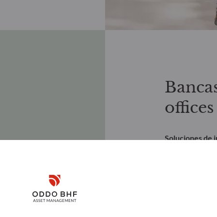
Bancas
offices
Soluciones de i
Trabajamos en e
patrimoniales pa
con grandes pat
Disclaimer
personalizada, 
inversión a med
Remember me for 30 days
Solicite docum