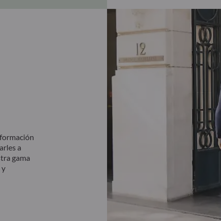
nformación
arles a
estra gama
 y