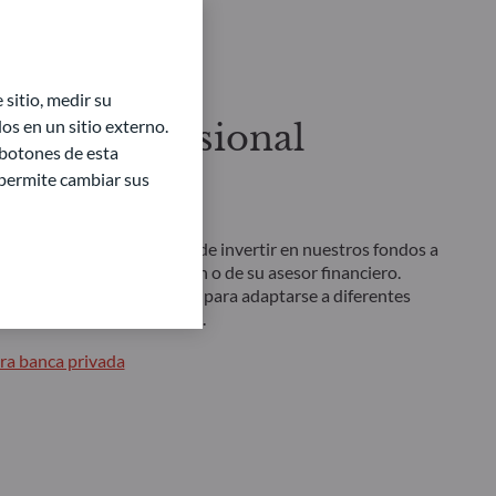
sitio, medir su
s en un sitio externo.
or no profesional
 botones de esta
e permite cambiar sus
uturo financiero
nversor no profesional, puede invertir en nuestros fondos a
as plataformas de inversión o de su asesor financiero.
 soluciones está diseñada para adaptarse a diferentes
go y horizontes de inversión.
ra banca privada