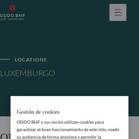
LOCATIONS
LUXEMBURGO
Gestión de cookies
ODDO BHF y sus socios utilizan cookies para
garantizar el buen funcionamiento de este sitio, medir
ODDO BHF Asset
su audiencia de forma anónima y permitir la