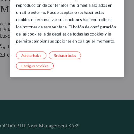
reproducción de contenidos multimedia alojados en
Management LUX
un sitio externo. Puede aceptar o rechazar estas
cookies o personalizar sus opciones haciendo clic en
6, rue Gabriel Lippmann
los botones de esta ventana. El botón de configuración
L-5365 Munsbach
de las cookies le da detalles de todas las cookies y le
Luxemburgo
permite cambiar sus opciones en cualquier momento.
+352 45 76 76 245
caroline.durquety@oddo-bhf.com
Aceptar todas
Rechazar todas
Configurar cookies
ODDO BHF Asset Management SAS*