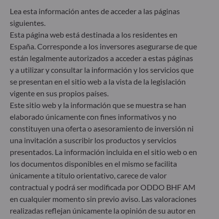
Lea esta información antes de acceder a las páginas
siguientes.
Esta página web está destinada a los residentes en
LEER MÁS
Todas nuestras noticias
España. Corresponde a los inversores asegurarse de que
están legalmente autorizados a acceder a estas páginas
y a utilizar y consultar la información y los servicios que
PERSPECTIVAS DE MERCADO
PRODUKTE
17.07.2026
3
minutos
14.07.2026
se presentan en el sitio web a la vista de la legislación
Energy revolution: Don’t be lost in
Energy secu
vigente en sus propios países.
Este sitio web y la información que se muestra se han
transition
become a g
elaborado únicamente con fines informativos y no
constituyen una oferta o asesoramiento de inversión ni
una invitación a suscribir los productos y servicios
presentados. La información incluida en el sitio web o en
los documentos disponibles en el mismo se facilita
únicamente a título orientativo, carece de valor
contractual y podrá ser modificada por ODDO BHF AM
en cualquier momento sin previo aviso. Las valoraciones
realizadas reflejan únicamente la opinión de su autor en