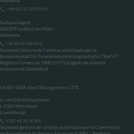
Alemania
+49 (0) 211 239 24 01
Gallusanlage 8
60329 Frankfurt am Main
Alemania
+49 (0) 69 920 50 0
Sociedad Gestora de Carteras autorizada por la
Bundesanstalt für Finanzdienstleistungsaufsicht (“BaFin”)
Registro Comercial: HRB 11971 juzgado de primera
instancia de Düsseldorf
ODDO BHF Asset Management LUX
6, rue Gabriel Lippmann
L-5365 Munsbach
Luxemburgo
+352 45 76 76 245
Sociedad gestora de carteras autorizada por la Commission
de Surveillance du Secteur Financier (CSSF) – Registro