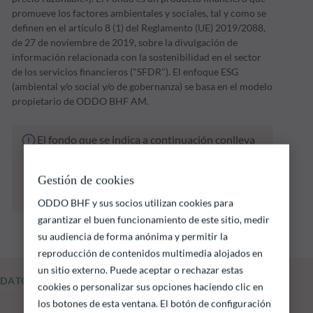
promueve los factores ambientales y sociales, tal y como se
definen en el artículo 8 (1) del Reglamento (UE) 2019/2088,
de 27 de noviembre de 2019, sobre la divulgación de
información relacionada con la sostenibilidad en el sector
de los servicios financieros ("SFDR"). El enfoque ESG
(ambiental y/o social y/o de gobernanza) se basa en el modelo
propietario de ODDO BHF AM.
El fondo que se indica a continuación conlleva
un riesgo de pérdida de capital.
Las rentabilidades pasadas no garantizan
Gestión de cookies
resultados futuros y no son constantes en el
tiempo
ODDO BHF y sus socios utilizan cookies para
garantizar el buen funcionamiento de este sitio, medir
su audiencia de forma anónima y permitir la
reproducción de contenidos multimedia alojados en
un sitio externo. Puede aceptar o rechazar estas
DATOS FUNDAMENTALES
cookies o personalizar sus opciones haciendo clic en
los botones de esta ventana. El botón de configuración