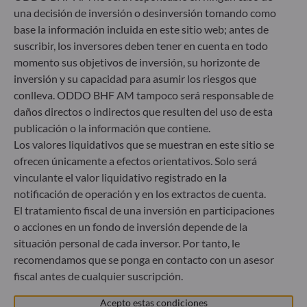
una decisión de inversión o desinversión tomando como
Herzogstraße 15
base la información incluida en este sitio web; antes de
40217 Düsseldorf
suscribir, los inversores deben tener en cuenta en todo
Alemania
momento sus objetivos de inversión, su horizonte de
+49 (0) 211 239 24 01
inversión y su capacidad para asumir los riesgos que
conlleva. ODDO BHF AM tampoco será responsable de
Gallusanlage 8
daños directos o indirectos que resulten del uso de esta
60329 Frankfurt am Main
publicación o la información que contiene.
Alemania
Los valores liquidativos que se muestran en este sitio se
+49 (0) 69 920 50 0
ofrecen únicamente a efectos orientativos. Solo será
Sociedad Gestora de Carteras autorizada por la
vinculante el valor liquidativo registrado en la
Bundesanstalt für Finanzdienstleistungsaufsicht (“BaFin”)
Registro Comercial: HRB 11971 juzgado de primera
notificación de operación y en los extractos de cuenta.
instancia de Düsseldorf
El tratamiento fiscal de una inversión en participaciones
o acciones en un fondo de inversión depende de la
situación personal de cada inversor. Por tanto, le
ODDO BHF Asset Management LUX
recomendamos que se ponga en contacto con un asesor
fiscal antes de cualquier suscripción.
6, rue Gabriel Lippmann
L-5365 Munsbach
Acepto estas condiciones
Luxemburgo