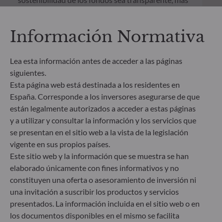
comparable y se entienda mejor por los inversores
finales. Artículo 6: El equipo de gestión no tiene en
cuenta riesgos de sostenibilidad ni incidencias
Información Normativa
adversas de las decisiones de inversión en los
factores de sostenibilidad en el proceso de toma de
Lea esta información antes de acceder a las páginas
decisiones. Artículo 8: El equipo de gestión aborda
siguientes.
los riesgos de sostenibilidad integrando criterios
ESG (medioambientales, sociales y/o de gobierno
Esta página web está destinada a los residentes en
corporativo) en su proceso de toma de decisiones
España. Corresponde a los inversores asegurarse de que
de inversión. Artículo 9: El equipo de gestión
están legalmente autorizados a acceder a estas páginas
persigue un objetivo de inversión estrictamente
y a utilizar y consultar la información y los servicios que
sostenible que contribuye de forma significativa a
se presentan en el sitio web a la vista de la legislación
los desafíos de la transición ecológica y aborda los
vigente en sus propios países.
riesgos de sostenibilidad mediante las
Este sitio web y la información que se muestra se han
calificaciones proporcionadas por el proveedor de
datos ESG externo de la Sociedad gestora.
elaborado únicamente con fines informativos y no
constituyen una oferta o asesoramiento de inversión ni
una invitación a suscribir los productos y servicios
presentados. La información incluida en el sitio web o en
los documentos disponibles en el mismo se facilita