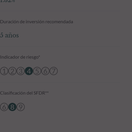
1.32%
Duración de inversión recomendada
5 años
Indicador de riesgo*
1
2
3
4
5
6
7
Clasificación del SFDR**
6
8
9