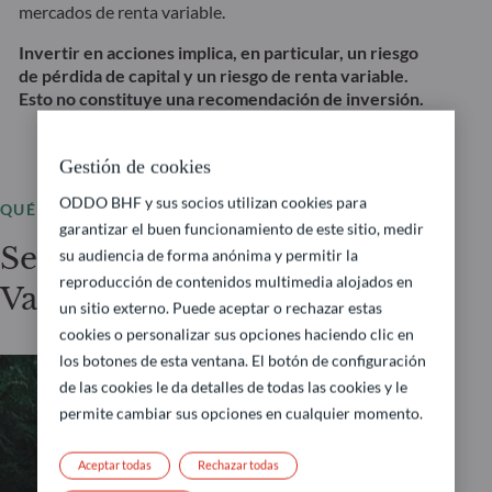
mercados de renta variable.
Invertir en acciones implica, en particular, un riesgo
de pérdida de capital y un riesgo de renta variable.
Esto no constituye una recomendación de inversión.
Gestión de cookies
ODDO BHF y sus socios utilizan cookies para
QUÉ OFRECEMOS
garantizar el buen funcionamiento de este sitio, medir
Selección de fondos – Renta
su audiencia de forma anónima y permitir la
reproducción de contenidos multimedia alojados en
Variable Fundamental
un sitio externo. Puede aceptar o rechazar estas
cookies o personalizar sus opciones haciendo clic en
los botones de esta ventana. El botón de configuración
de las cookies le da detalles de todas las cookies y le
permite cambiar sus opciones en cualquier momento.
RENTA VARIABLE FUNDAMENTAL
Aceptar todas
Rechazar todas
ODDO BHF Avenir