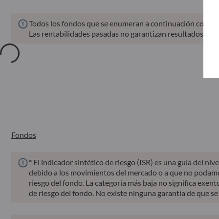
Todos los fondos que se enumeran a continuación conlleva
Las rentabilidades pasadas no garantizan resultados futu
Fondos
ISIN
Valor liquidativo
d
Fondos
* El indicador sintético de riesgo (ISR) es una guía del 
debido a los movimientos del mercado o a que no podamos p
riesgo del fondo. La categoría más baja no significa exento
de riesgo del fondo. No existe ninguna garantía de que se