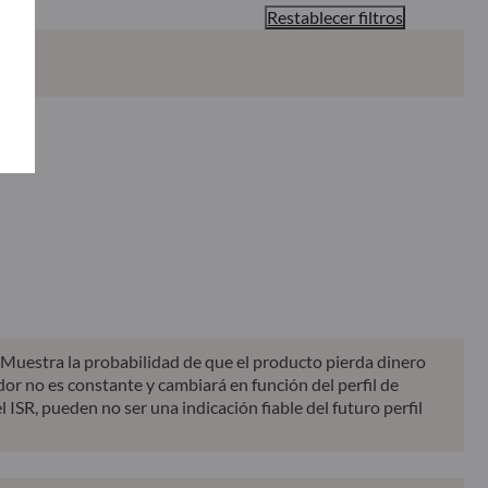
Restablecer filtros
Clasificación del SFDR**
Informe
KID
. Muestra la probabilidad de que el producto pierda dinero
dor no es constante y cambiará en función del perfil de
l ISR, pueden no ser una indicación fiable del futuro perfil