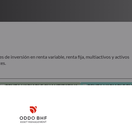
de inversión en renta variable, renta fija, multiactivos y activos
es.
RENTA VARIABLE CUANTITATIVA
RENTA VARIABLE 
Disclaimer
Remember me for 30 days