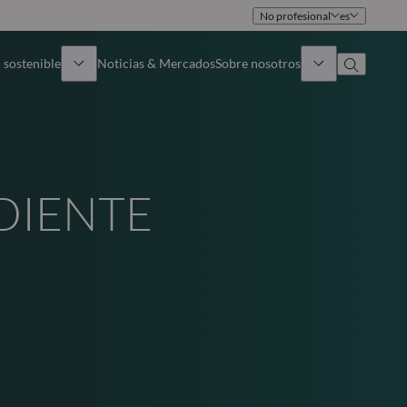
No profesional
es
 sostenible
Noticias & Mercados
Sobre nosotros
umen general
Identidad
oque
Gobierno
DIENTE
icaciones
Equipo de ventas
Oficinas
Contacto