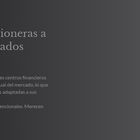
pioneras a
cados
es centros financieros
ual del mercado, lo que
s adaptadas a sus
vencionales. Merecen