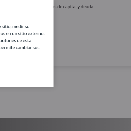
ceso a los mercados privados de capital y deuda
sitio, medir su
s en un sitio externo.
 botones de esta
e permite cambiar sus