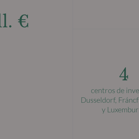
l. €
4
centros de inve
Dusseldorf, Fráncf
y Luxembur