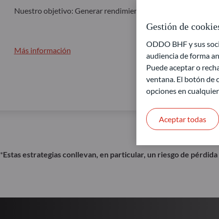
Nuestro objetivo: Generar rendimiento en diferentes condic
Gestión de cookie
ODDO BHF y sus socios
Más información
audiencia de forma an
Puede aceptar o recha
ventana. El botón de c
opciones en cualquie
Aceptar todas
*
Estas estrategias conllevan, en particular, un riesgo de pérdida 