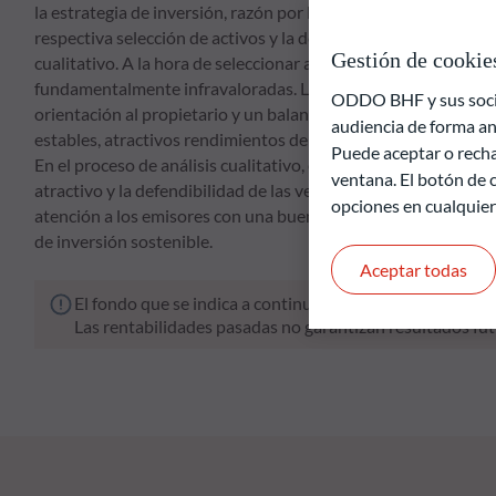
la estrategia de inversión, razón por la cual el proceso de inv
respectiva selección de activos y la decisión de asignación de
Gestión de cookie
cualitativo. A la hora de seleccionar acciones, el fondo se co
fundamentalmente infravaloradas. La atención se centra en 
ODDO BHF y sus socios
orientación al propietario y un balance sólido. El análisis cu
audiencia de forma an
estables, atractivos rendimientos del capital, endeudamiento
Puede aceptar o recha
En el proceso de análisis cualitativo, el modelo de negocio su
ventana. El botón de c
atractivo y la defendibilidad de las ventajas competitivas exis
opciones en cualquie
atención a los emisores con una buena calificación crediticia. 
de inversión sostenible.
Aceptar todas
El fondo que se indica a continuación conlleva un riesgo 
Las rentabilidades pasadas no garantizan resultados fut