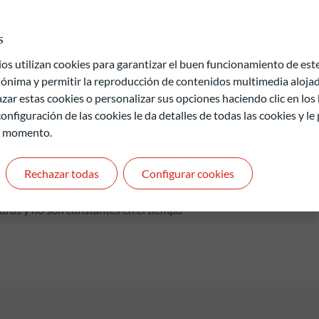
ersión activa no se basa en ningún índice de referencia. La
 activos se basan en un proceso de inversión cuantitativo y
s
ncentra en inversiones a largo plazo en empresas
empresas con un modelo de negocio probado, una fuerte
 utilizan cookies para garantizar el buen funcionamiento de este 
antitativo tiene en cuenta criterios como márgenes de beneficio
ónima y permitir la reproducción de contenidos multimedia alojado
 moderado y capacidad permanente de generar flujo de caja libre.
zar estas cookies o personalizar sus opciones haciendo clic en los
byacente en particular se analiza y evalúa en términos de su
onfiguración de las cookies le da detalles de todas las cookies y l
tentes. A la hora de seleccionar bonos, se presta especial
r momento.
A la hora de gestionar el fondo, la empresa sigue una estrategia
Rechazar todas
Configurar cookies
de pérdida de capital.
uros y no son constantes en el tiempo