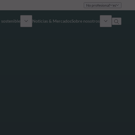
No profesional
es
 sostenible
Noticias & Mercados
Sobre nosotros
umen general
Identidad
oque
Gobierno
icaciones
Equipo de ventas
Oficinas
Contacto