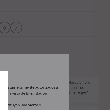
6
7
uestra la probabilidad de que el producto pierda dinero
que están legalmente autorizados a
 no es constante y cambiará en función del perfil de
SR, pueden no ser una indicación fiable del futuro perfil
eb a la vista de la legislación
 constituyen una oferta o