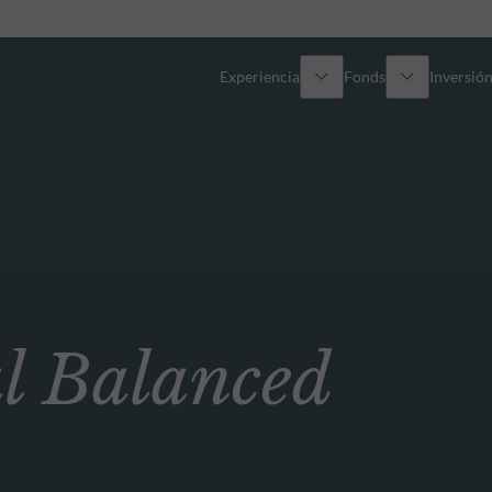
Experiencia
Fonds
Inversión
Resumen general
Todos los fondos
Res
Renta variable
Selección de fondos
Enf
Renta Fija
Fondos White Label
Publ
l Balanced
Multiactivos
Cómo suscribirse
Activos privados