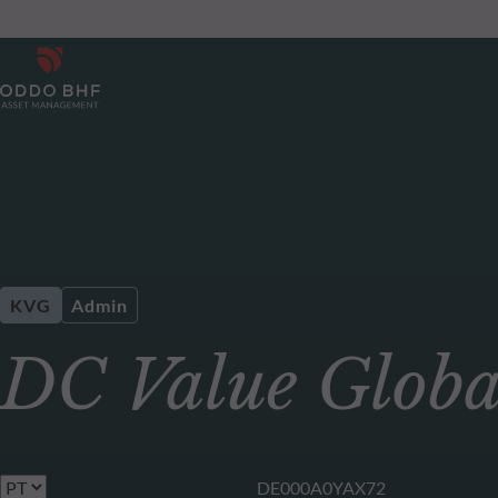
KVG
Admin
DC Value Globa
DE000A0YAX72