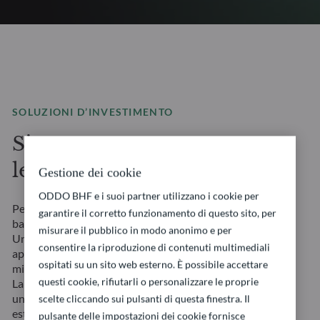
SOLUZIONI D’INVESTIMENTO
Siamo un asset manager
leader in Europa
Gestione dei cookie
ODDO BHF e i suoi partner utilizzano i cookie per
Per muoversi nel contesto finanziario di domani non
garantire il corretto funzionamento di questo sito, per
bastano soluzioni standard. Ci vuole un vero partner.
misurare il pubblico in modo anonimo e per
Uniamo la nostra tradizione franco-tedesca ad un
consentire la riproduzione di contenuti multimediali
approccio lungimirante per creare opportunità su
ospitati su un sito web esterno. È possibile accettare
misura per le vostre esigenze in constante evoluzione.
questi cookie, rifiutarli o personalizzare le proprie
La stabilità dei nostri team di gestione garantisce
un’esecuzione congrua delle strategie e la nostra
scelte cliccando sui pulsanti di questa finestra. Il
estesa esperienza in tutte le classi d’attivi ci consente
pulsante delle impostazioni dei cookie fornisce