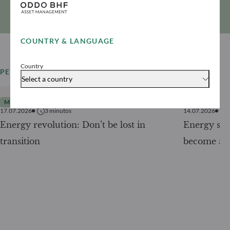
COUNTRY & LANGUAGE
Country
PER SAPERNE DI PIÙ
Tutte le notizie
Select a country
MARKET INSIGHT
PRODOTTI
17.07.2026
3
minutos
14.07.2026
Energy revolution: Don’t be lost in
Energy secu
transition
become a g