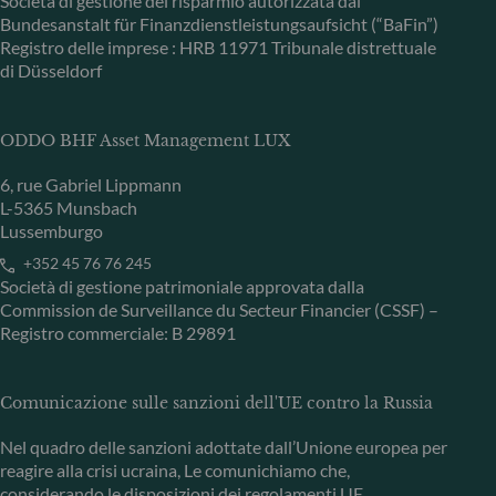
Società di gestione del risparmio autorizzata dal
Bundesanstalt für Finanzdienstleistungsaufsicht (“BaFin”)
Registro delle imprese : HRB 11971 Tribunale distrettuale
di Düsseldorf
ODDO BHF Asset Management LUX
6, rue Gabriel Lippmann
L-5365 Munsbach
Lussemburgo
+352 45 76 76 245
Società di gestione patrimoniale approvata dalla
Commission de Surveillance du Secteur Financier (CSSF) –
Registro commerciale: B 29891
Comunicazione sulle sanzioni dell'UE contro la Russia
Nel quadro delle sanzioni adottate dall’Unione europea per
reagire alla crisi ucraina, Le comunichiamo che,
considerando le disposizioni dei regolamenti UE