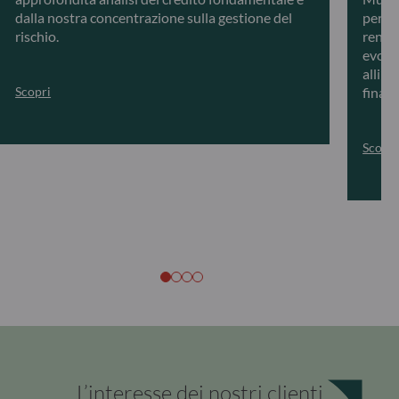
dalla nostra concentrazione sulla gestione del
person
rischio.
rendi
evolu
alline
Scopri
finanz
Scopri
L’interesse dei nostri clienti