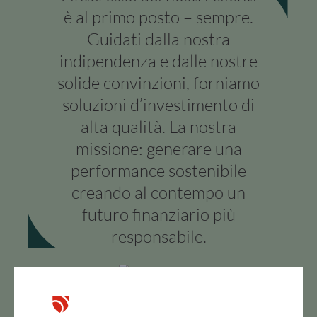
è al primo posto – sempre.
Guidati dalla nostra
indipendenza e dalle nostre
solide convinzioni, forniamo
soluzioni d’investimento di
alta qualità. La nostra
missione: generare una
performance sostenibile
creando al contempo un
futuro finanziario più
responsabile.
Nicolas Chaput
Global CEO