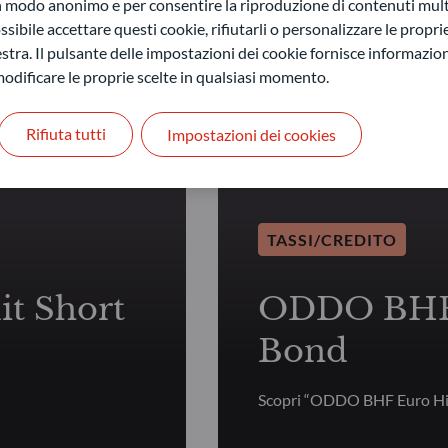
in modo anonimo e per consentire la riproduzione di contenuti mult
sibile accettare questi cookie, rifiutarli o personalizzare le propri
stra. Il pulsante delle impostazioni dei cookie fornisce informazioni
odificare le proprie scelte in qualsiasi momento.
Rifiuta tutti
Impostazioni dei cookies
TASSI/CREDITO
t Short
ODDO BHF 
Bond
Scopri “ODDO BHF Euro Hi