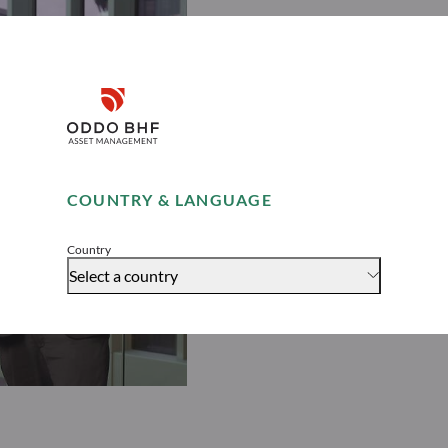
Disclaimer
Remember me for 30 days
COUNTRY & LANGUAGE
Accept
Country
Select a country