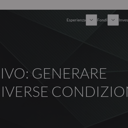
Esperienza
Fondi
Inves
Panoramica
Tutti i fondi
Azionario
Fondi selezionati
TIVO: GENERARE
Reddito fisso
Come sottoscrivere
IVERSE CONDIZION
Multi-Asset
Private Assets