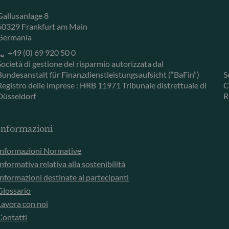
Gallusanlage 8
60329 Frankfurt am Main
Germania
+49 (0) 69 920 50 0
Società di gestione del risparmio autorizzata dal
Bundesanstalt für Finanzdienstleistungsaufsicht (“BaFin”)
S
Registro delle imprese : HRB 11971 Tribunale distrettuale di
C
Düsseldorf
R
Informazioni
Informazioni Normative
Informativa relativa alla sostenibilità
Informazioni destinate ai partecipanti
Glossario
Lavora con noi
Contatti