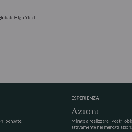
lobale High Yield
ESPERIENZA
Azioni
oni pensate
Mirate a realizzare i vostri ob
attivamente nei mercati azion