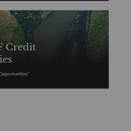
Credit
ies
Opportunities”