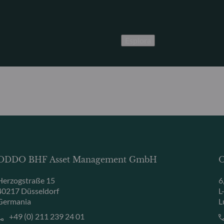
Esplora
ODDO BHF Asset Management GmbH
O
Herzogstraße 15
6
40217 Düsseldorf
L
Germania
L
+49 (0) 211 239 24 01