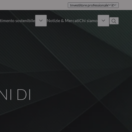
Investitore professionale
it
timento sostenibile
Notizie & Mercati
Chi siamo
Panoramica
Identità
Approccio
Governance
Pubblicazioni
Team vendite
I DI
Sedi
Conttati