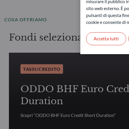
misurare il pubblico 
sito web esterno. È pos
pulsanti di questa fine
COSA OFFRIAMO
cookie e consente di m
Fondi selezionati
Accetta tutti
TASSI/CREDITO
ODDO BHF Euro Credi
Duration
Scopri “ODDO BHF Euro Credit Short Duration”