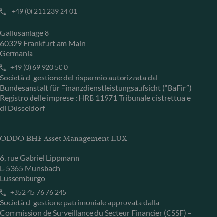
+49 (0) 211 239 24 01
Gallusanlage 8
60329 Frankfurt am Main
Germania
+49 (0) 69 920 50 0
Società di gestione del risparmio autorizzata dal
Bundesanstalt für Finanzdienstleistungsaufsicht (“BaFin”)
Registro delle imprese : HRB 11971 Tribunale distrettuale
di Düsseldorf
ODDO BHF Asset Management LUX
6, rue Gabriel Lippmann
L-5365 Munsbach
Lussemburgo
+352 45 76 76 245
Società di gestione patrimoniale approvata dalla
Commission de Surveillance du Secteur Financier (CSSF) –