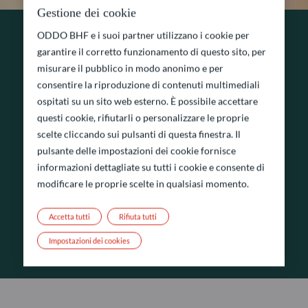
Gestione dei cookie
ODDO BHF e i suoi partner utilizzano i cookie per
garantire il corretto funzionamento di questo sito, per
CLIENT SERVICE
misurare il pubblico in modo anonimo e per
consentire la riproduzione di contenuti multimediali
Client service Milano
ospitati su un sito web esterno. È possibile accettare
questi cookie, rifiutarli o personalizzare le proprie
ODDO BHF AM SAS
scelte cliccando sui pulsanti di questa finestra. Il
pulsante delle impostazioni dei cookie fornisce
Piazza del Liberty 2 20121 MILANO
informazioni dettagliate su tutti i cookie e consente di
+39 02 83 648 364
modificare le proprie scelte in qualsiasi momento.
alessia.annicchiarico@oddo-bhf.com
Accetta tutti
Rifiuta tutti
Impostazioni dei cookies