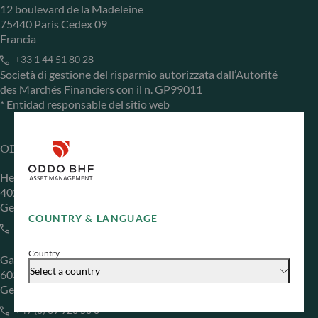
12 boulevard de la Madeleine
75440 Paris Cedex 09
Francia
+33 1 44 51 80 28
Società di gestione del risparmio autorizzata dall’Autorité
des Marchés Financiers con il n. GP99011
* Entidad responsable del sitio web
ODDO BHF Asset Management GmbH
Herzogstraße 15
40217 Düsseldorf
Germania
COUNTRY & LANGUAGE
+49 (0) 211 239 24 01
Country
Gallusanlage 8
Select a country
60329 Frankfurt am Main
Germania
+49 (0) 69 920 50 0