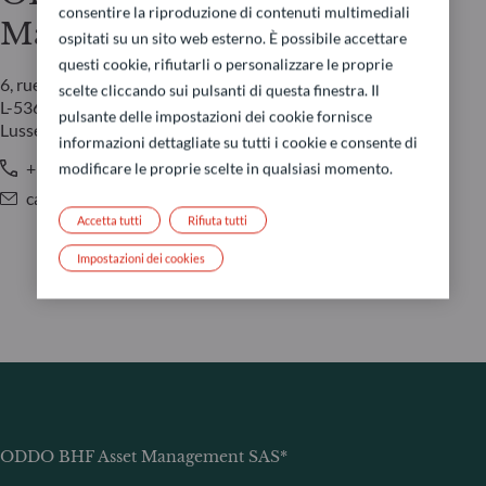
consentire la riproduzione di contenuti multimediali
Management LUX
ospitati su un sito web esterno. È possibile accettare
questi cookie, rifiutarli o personalizzare le proprie
6, rue Gabriel Lippmann
scelte cliccando sui pulsanti di questa finestra. Il
L-5365 Munsbach
pulsante delle impostazioni dei cookie fornisce
Lussemburgo
informazioni dettagliate su tutti i cookie e consente di
+352 45 76 76 245
modificare le proprie scelte in qualsiasi momento.
caroline.durquety@oddo-bhf.com
Accetta tutti
Rifiuta tutti
Impostazioni dei cookies
ODDO BHF Asset Management SAS*