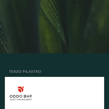
TERZO PILASTRO
PROPRIETÀ ATTIVA
Ci impegniamo in un dialogo con diverse organizzazioni e
coalizioni. Più di 10 anni fa abbiamo intrapreso questo
viaggio diventando soci del FIR (Forum de l’Investissement