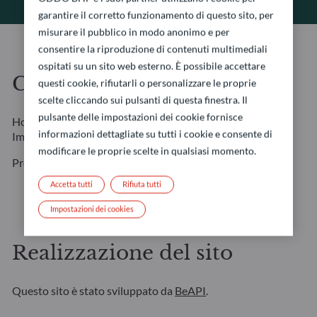
garantire il corretto funzionamento di questo sito, per
misurare il pubblico in modo anonimo e per
consentire la riproduzione di contenuti multimediali
ospitati su un sito web esterno. È possibile accettare
Crediti fotografici
questi cookie, rifiutarli o personalizzare le proprie
scelte cliccando sui pulsanti di questa finestra. Il
pulsante delle impostazioni dei cookie fornisce
Home page : Amygdala Imagery / Collection E+ / Getty
informazioni dettagliate su tutti i cookie e consente di
Images
modificare le proprie scelte in qualsiasi momento.
Profilo dei collaboratori : Marcella Barbieri
Accetta tutti
Rifiuta tutti
Impostazioni dei cookies
Realizzazione del sito
Questo sito è stato sviluppato da
BeAPI
.