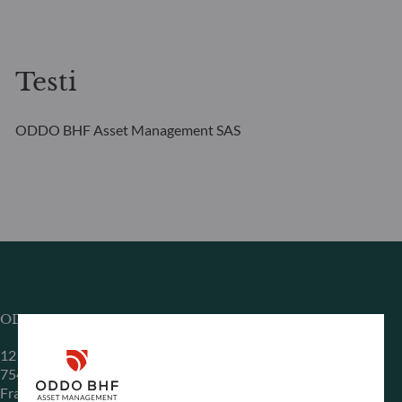
Testi
ODDO BHF Asset Management SAS
ODDO BHF Asset Management SAS*
12 boulevard de la Madeleine
75440 Paris Cedex 09
Francia