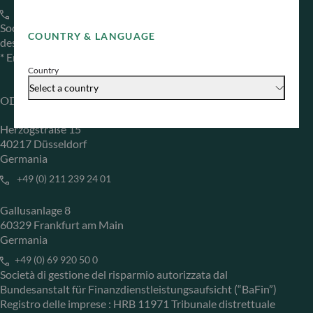
+33 1 44 51 80 28
Società di gestione del risparmio autorizzata dall’Autorité
COUNTRY & LANGUAGE
des Marchés Financiers con il n. GP99011
* Entidad responsable del sitio web
Country
Select a country
ODDO BHF Asset Management GmbH
Herzogstraße 15
40217 Düsseldorf
Germania
+49 (0) 211 239 24 01
Gallusanlage 8
60329 Frankfurt am Main
Germania
+49 (0) 69 920 50 0
Società di gestione del risparmio autorizzata dal
Bundesanstalt für Finanzdienstleistungsaufsicht (“BaFin”)
Registro delle imprese : HRB 11971 Tribunale distrettuale