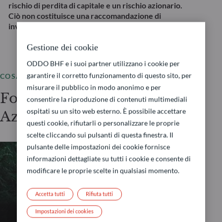
rischio di perdita di capitale e un rischio azionario.
Ciò non costituisce una raccomandazione di
investimento.
Gestione dei cookie
ODDO BHF e i suoi partner utilizzano i cookie per
garantire il corretto funzionamento di questo sito, per
COSA OFFRIAMO
misurare il pubblico in modo anonimo e per
Fondi selezionati –
consentire la riproduzione di contenuti multimediali
ospitati su un sito web esterno. È possibile accettare
Azionario Fondamentale
questi cookie, rifiutarli o personalizzare le proprie
scelte cliccando sui pulsanti di questa finestra. Il
pulsante delle impostazioni dei cookie fornisce
informazioni dettagliate su tutti i cookie e consente di
AZIONARIO FONDAMENTALE
modificare le proprie scelte in qualsiasi momento.
Accetta tutti
Rifiuta tutti
ODDO BHF Avenir
Impostazioni dei cookies