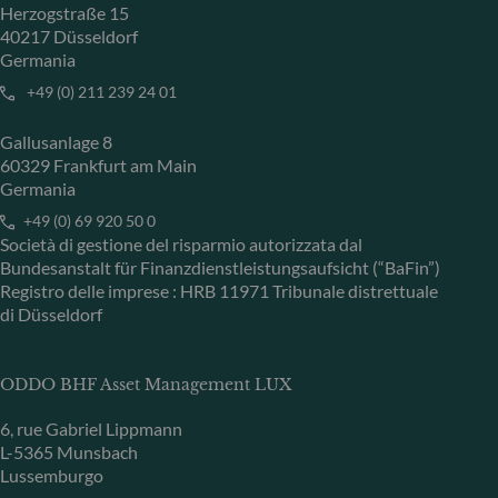
Herzogstraße 15
40217 Düsseldorf
Germania
+49 (0) 211 239 24 01
Gallusanlage 8
60329 Frankfurt am Main
Germania
+49 (0) 69 920 50 0
Società di gestione del risparmio autorizzata dal
Bundesanstalt für Finanzdienstleistungsaufsicht (“BaFin”)
Registro delle imprese : HRB 11971 Tribunale distrettuale
di Düsseldorf
ODDO BHF Asset Management LUX
6, rue Gabriel Lippmann
L-5365 Munsbach
Lussemburgo