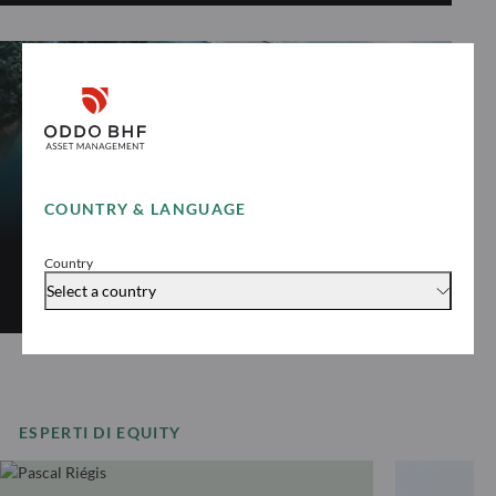
AZIONARIO TEMATICO
ODDO BHF
COUNTRY & LANGUAGE
Génération
Country
Scopri “ODDO BHF Génération”
Select a country
ESPERTI DI EQUITY