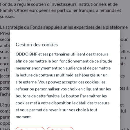
Fonds, a reçu le soutien d’investisseurs institutionnels et de
Family Offices européens en particulier français, allemands et
suisses.
La stratégie du Fonds s’appuie sur les expertises de la plateforme
Private Assets : investissements primaires, transactions
secondaires et opérations de co-investissement. Le Fonds a pour
Gestion des cookies
ambition de construire un portefeuille de fonds et de sociétés
sous-jacentes répartis sur un large éventail de technologies, telles
ODDO BHF et ses partenaires utilisent des traceurs
que la cybersécurité, la santé digitale, l’intelligence artificielle ou
afin de permettre le bon fonctionnement de ce site, de
encore la fintech. Il a déjà effectué ses premiers investissements
mesurer anonymement son audience et de permettre
en Europe, aux Etats-Unis et en Asie dans des sociétés sous-
la lecture de contenus multimédias hébergés sur un
jacentes. L’expertise de l’équipe en investissements secondaires
permet de capitaliser sur des conditions de marché
site externe. Vous pouvez accepter ces cookies, les
potentiellement attractives en bénéficiant de possibles décotes à
refuser ou personnaliser vos choix en cliquant sur les
l’achat.
boutons de cette fenêtre. Le bouton Paramétrer les
cookies met à votre disposition le détail des traceurs
L’équipe Private Assets, qui a plus de 20 années d’expérience et
et vous permet de revenir sur vos choix à tout
compte plus de 50 personnes, dispose d’un réseau important lui
permettant de sourcer ce qu’elle considère être les meilleures
moment.
opportunités d’investissement à travers le monde. Richard
Clarke-Jervoise, Managing Director Private Equity, souligne : « La