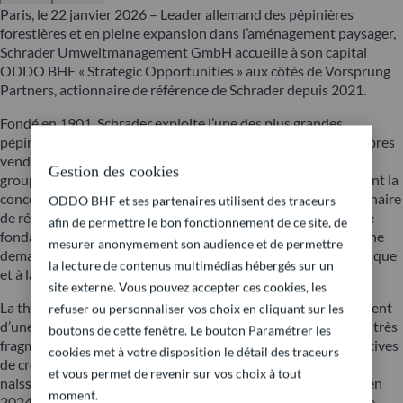
Paris, le 22 janvier 2026 – Leader allemand des pépinières
forestières et en pleine expansion dans l’aménagement paysager,
Schrader Umweltmanagement GmbH accueille à son capital
ODDO BHF « Strategic Opportunities » aux côtés de Vorsprung
Partners, actionnaire de référence de Schrader depuis 2021.
Fondé en 1901, Schrader exploite l’une des plus grandes
pépinières forestières d’Europe, avec plus de 20 millions d’arbres
vendus par an. En complément de son activité historique, le
Gestion des cookies
groupe a développé une offre intégrée de paysagisme couvrant la
conception, la réalisation et l’entretien d’espaces verts. Partenaire
ODDO BHF et ses partenaires utilisent des traceurs
de référence d’acteurs publics et privés, Schrader bénéficie de
afin de permettre le bon fonctionnement de ce site, de
fondamentaux solides et d’un marché porteur soutenu par une
mesurer anonymement son audience et de permettre
demande structurelle liée notamment au changement climatique
la lecture de contenus multimédias hébergés sur un
et à la végétalisation des zones urbaines.
site externe. Vous pouvez accepter ces cookies, les
La thèse d’investissement est structurée autour du déploiement
refuser ou personnaliser vos choix en cliquant sur les
d’une stratégie de buy-and-build dans le paysagisme. Encore très
boutons de cette fenêtre. Le bouton Paramétrer les
fragmenté, le marché allemand offre des opportunités attractives
cookies met à votre disposition le détail des traceurs
de croissance externe dans un contexte de consolidation
et vous permet de revenir sur vos choix à tout
naissante. Pour Schrader, cette dynamique s’est concrétisée en
moment.
2024 avec l’acquisition d’une entreprise bavaroise spécialisée