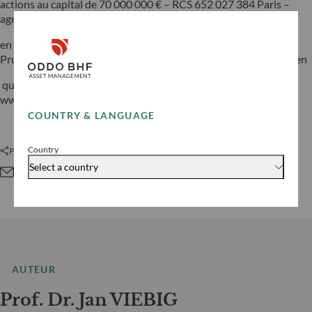
actions au capital de 70 000 000 € – RCS 652 027 384 Paris –
agréée
en qualité d’établissement de crédit par l’Autorité de Contrôle
Prudentiel et de Résolution (ACPR) et immatriculée à l’ORIAS en
qualité de courtier d’assurance sous le numéro 08046444. –
www.oddo-bhf.com
COUNTRY & LANGUAGE
Country
Partager cet article
Select a country
AUTEUR
Prof. Dr. Jan VIEBIG