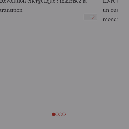
Révolution énergétique : maîtrisez la
Livre blanc
transition
un outil c
mondiale