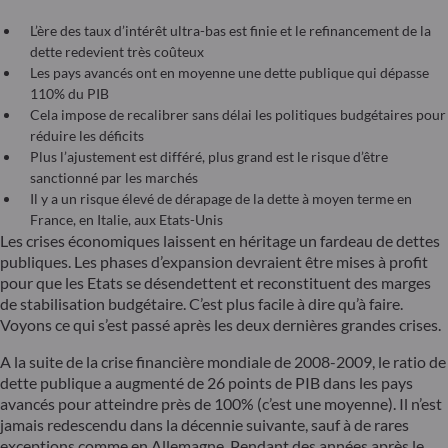
L’ère des taux d’intérêt ultra-bas est finie et le refinancement de la
dette redevient très coûteux
Les pays avancés ont en moyenne une dette publique qui dépasse
110% du PIB
Cela impose de recalibrer sans délai les politiques budgétaires pour
réduire les déficits
Plus l’ajustement est différé, plus grand est le risque d’être
sanctionné par les marchés
Il y a un risque élevé de dérapage de la dette à moyen terme en
France, en Italie, aux Etats-Unis
Les crises économiques laissent en héritage un fardeau de dettes
publiques. Les phases d’expansion devraient être mises à profit
pour que les Etats se désendettent et reconstituent des marges
de stabilisation budgétaire. C’est plus facile à dire qu’à faire.
Voyons ce qui s’est passé après les deux dernières grandes crises.
A la suite de la crise financière mondiale de 2008-2009, le ratio de
dette publique a augmenté de 26 points de PIB dans les pays
avancés pour atteindre près de 100% (c’est une moyenne). Il n’est
jamais redescendu dans la décennie suivante, sauf à de rares
exceptions comme en Allemagne. Pendant des années après le