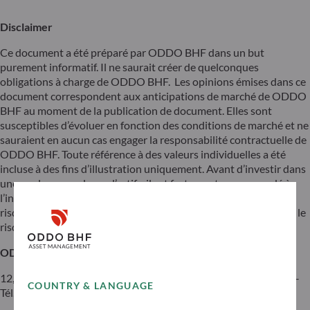
Disclaimer
Ce document a été préparé par ODDO BHF dans un but
purement informatif. Il ne saurait créer de quelconques
obligations à charge de ODDO BHF. Les opinions émises dans ce
document correspondent aux anticipations de marché de ODDO
BHF au moment de la publication de document. Elles sont
susceptibles d’évoluer en fonction des conditions de marché et ne
sauraient en aucun cas engager la responsabilité contractuelle de
ODDO BHF. Toute référence à des valeurs individuelles a été
incluse à des fins d’illustration uniquement. Avant d’investir dans
une quelconque classe d’actifs, il est fortement recommandé à
l’investisseur potentiel de s’enquérir de manière détaillée des
risques auxquels ces classes d’actifs sont exposées notamment le
risque de perte en capital.
ODDO BHF
12, boulevard de la Madeleine – 75440 Paris Cedex 09 France –
COUNTRY & LANGUAGE
Tél. : 33(0)1 44 51 85 00 – Fax : 33(0)1 44 51 85 10 –