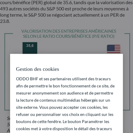
cours/bénéfice (PER) global de 35.6, tandis que la valorisation des
493 autres sociétés du S&P 500 est proche de leurs moyennes à
long terme, le S&P 500 se négociant actuellement à un PER de
23.8.
Gestion des cookies
ODDO BHF et ses partenaires utilisent des traceurs
afin de permettre le bon fonctionnement de ce site, de
mesurer anonymement son audience et de permettre
la lecture de contenus multimédias hébergés sur un
site externe. Vous pouvez accepter ces cookies, les
refuser ou personnaliser vos choix en cliquant sur les
boutons de cette fenêtre. Le bouton Paramétrer les
cookies met à votre disposition le détail des traceurs