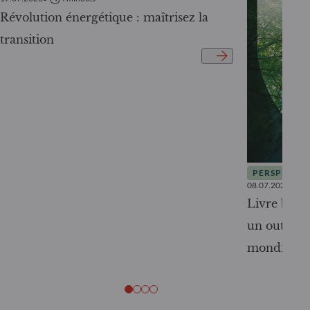
Révolution énergétique : maîtrisez la
transition
PERSPECTIV
08.07.2026
Livre blanc
un outil c
mondiale