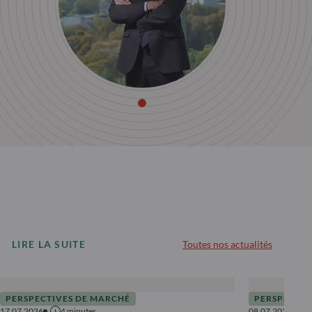
LIRE LA SUITE
Toutes nos actualités
PERSPECTIVES DE MARCHÉ
PERSPECTIV
17.07.2026
4
minutes
08.07.2026