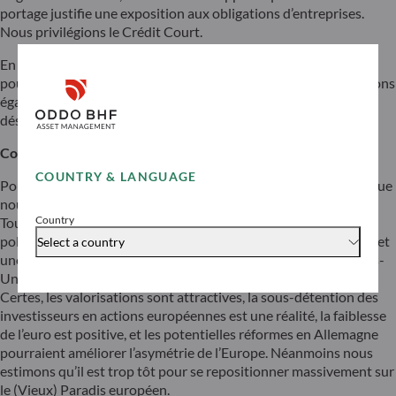
portage justifie une exposition aux obligations d’entreprises.
Nous privilégions le Crédit Court.
En matière de diversification, nous estimons qu’il est trop tôt
pour prendre une position acheteuse sur l’euro. Nous maintenons
également une exposition faible sur le pétrole, qui pâtit d’un
déséquilibre entre l’offre et la demande.
Conclusion
COUNTRY & LANGUAGE
Pour l’instant, les États-Unis restent un paradis non artificiel, que
nous continuons de surpondérer sur le segment actions.
Country
Toutefois, les niveaux de valorisation élevés, couplés à une
polarisation extrême de certains indices justifie une sélectivité et
Select a country
une prudence accrue dans le stock-picking. En dehors des Etats-
Unis, est-ce qu’un repositionnement sur l’Europe fait sens ?
Certes, les valorisations sont attractives, la sous-détention des
investisseurs en actions européennes est une réalité, la faiblesse
de l’euro est positive, et les potentielles réformes en Allemagne
pourraient améliorer l’asymétrie de l’Europe. Néanmoins nous
estimons qu’il est trop tôt pour se repositionner massivement sur
le (Vieux) Paradis européen.