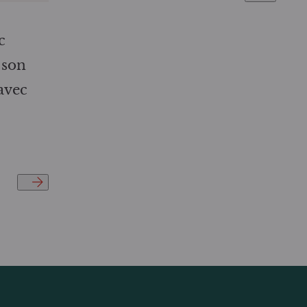
c
 son
avec