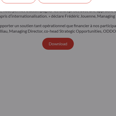
, majoritaires ou minoritaires, dans des PME/ETI dont l’EBITDA e
, nous permet d’accompagner les entreprises avec une approche d
mpris d’internationalisation. » déclare Frédéric Jouenne, Managi
’apporter un soutien tant opérationnel que financier à nos partic
Cailliau, Managing Director, co-head Strategic Opportunities, OD
Download