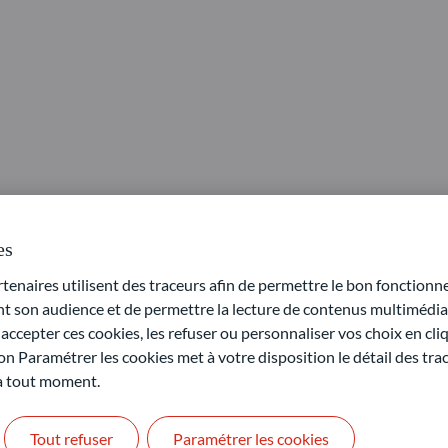
de ODDO BHF connait un fort développement grâce à une stratégie a
t désormais en Allemagne.
es
 l’équipe de réaliser ses deux premiers investissements. Après Ner
naires utilisent des traceurs afin de permettre le bon fonctionne
 de Quilvest Capital Partners dans Lunettes Pour Tous, enseigne d’
son audience et de permettre la lecture de contenus multimédias
ccepter ces cookies, les refuser ou personnaliser vos choix en cli
éric Jouenne, bénéficie également de l’appui de deux advisors, don
on Paramétrer les cookies met à votre disposition le détail des tr
xpertise financière et opérationnelle, qui permet d’apporter une ré
 à tout moment.
et de projets de transformation ambitieux. Elle bénéficie par ail
Tout refuser
Paramétrer les cookies