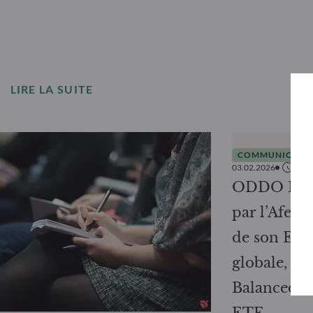
LIRE LA SUITE
COMMUNIQUÉS 
03.02.2026
2
min
ODDO BHF 
par l’Afer 
de son ETF 
globale, 
Balanced A