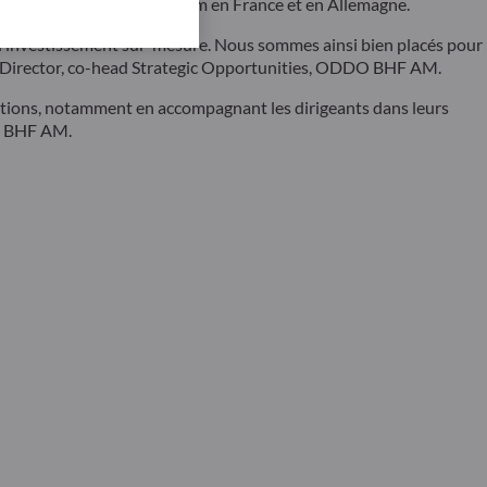
st compris entre €5m et €30m en France et en Allemagne.
’investissement sur-mesure. Nous sommes ainsi bien placés pour
ng Director, co-head Strategic Opportunities, ODDO BHF AM.
ipations, notamment en accompagnant les dirigeants dans leurs
DO BHF AM.