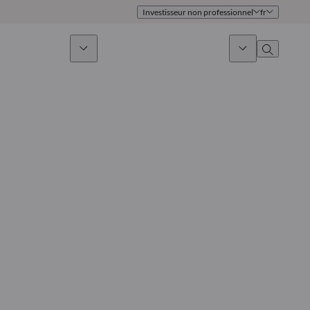
Investisseur non professionnel
fr
issement durable
Actualités & Marchés
À propos
Présentation
Identité
Approche
Gouvernance
Publications
Notre équipe commerciale
Nos bureaux
Nous contacter