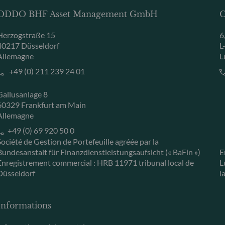
ODDO BHF Asset Management GmbH
O
Herzogstraße 15
6
40217 Düsseldorf
L
Allemagne
L
+49 (0) 211 239 24 01
Gallusanlage 8
60329 Frankfurt am Main
Allemagne
+49 (0) 69 920 50 0
Société de Gestion de Portefeuille agréée par la
Bundesanstalt für Finanzdienstleistungsaufsicht (« BaFin »)
E
Enregistrement commercial : HRB 11971 tribunal local de
L
Düsseldorf
l
Informations