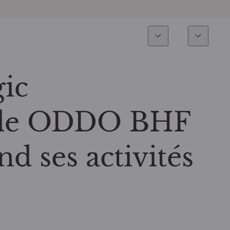
Expertise
Fonds
Invest
Vue d’ensemble
Tous les fonds
gic
Actions
Sélection de fonds
» de ODDO BHF
Obligations
Comment souscrire ?
nd ses activités
Multi-Actifs
ETF actifs
Private Assets