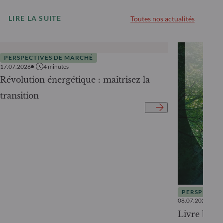
LIRE LA SUITE
Toutes nos actualités
PERSPECTIVES DE MARCHÉ
17.07.2026
4
minutes
Révolution énergétique : maîtrisez la
transition
PERSPECTIV
08.07.2026
Livre blanc