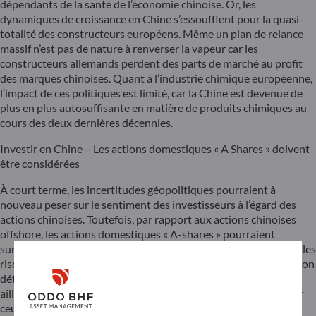
dépendants de la santé de l’économie chinoise. Or, les
dynamiques de croissance en Chine s’essoufflent pour la quasi-
totalité des constructeurs européens. Même un plan de relance
massif n’est pas de nature à renverser la vapeur car les
constructeurs allemands perdent des parts de marché au profit
des marques chinoises. Quant à l’industrie chimique européenne,
l’impact de ces politiques est limité, car la Chine est devenue de
plus en plus autosuffisante en matière de produits chimiques au
cours des deux dernières décennies.
Investir en Chine – Les actions domestiques « A Shares » doivent
être considérées
À court terme, les incertitudes géopolitiques pourraient à
nouveau peser sur le sentiment des investisseurs à l’égard des
actions chinoises. Toutefois, par rapport aux actions chinoises
offshore, les actions domestiques « A-shares » pourraient
surperformer. Elles sont en effet davantage immunisées contre les
risques « d’incertitude géopolitique », avec seulement 3 % environ
détenus par des investisseurs étrangers. Elles bénéficient par
ailleurs directement des plans de relance du pays, en particulier
ceux dédiés aux marchés financiers. Les secteurs défensifs, les