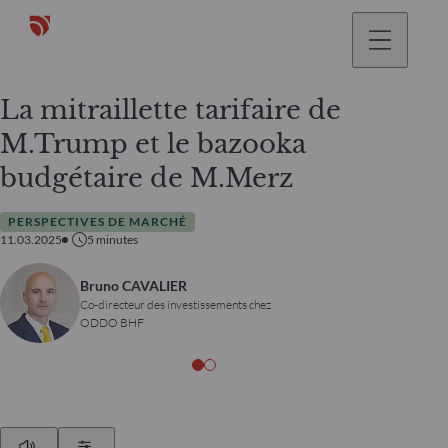
La mitraillette tarifaire de
M.Trump et le bazooka
budgétaire de M.Merz
PERSPECTIVES DE MARCHÉ
11.03.2025
5
minutes
Bruno CAVALIER
Co-directeur des investissements chez
ODDO BHF
Play
Show Settings