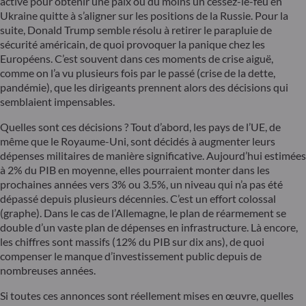
activé pour obtenir une paix ou du moins un cessez-le-feu en
Ukraine quitte à s’aligner sur les positions de la Russie. Pour la
suite, Donald Trump semble résolu à retirer le parapluie de
sécurité américain, de quoi provoquer la panique chez les
Européens. C’est souvent dans ces moments de crise aiguë,
comme on l’a vu plusieurs fois par le passé (crise de la dette,
pandémie), que les dirigeants prennent alors des décisions qui
semblaient impensables.
Quelles sont ces décisions ? Tout d’abord, les pays de l’UE, de
même que le Royaume-Uni, sont décidés à augmenter leurs
dépenses militaires de manière significative. Aujourd’hui estimées
à 2% du PIB en moyenne, elles pourraient monter dans les
prochaines années vers 3% ou 3.5%, un niveau qui n’a pas été
dépassé depuis plusieurs décennies. C’est un effort colossal
(graphe). Dans le cas de l’Allemagne, le plan de réarmement se
double d’un vaste plan de dépenses en infrastructure. Là encore,
les chiffres sont massifs (12% du PIB sur dix ans), de quoi
compenser le manque d’investissement public depuis de
nombreuses années.
Si toutes ces annonces sont réellement mises en œuvre, quelles