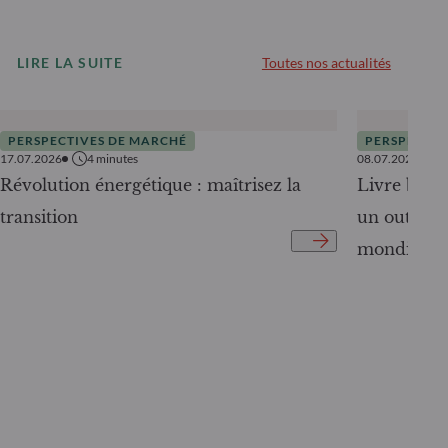
LIRE LA SUITE
Toutes nos actualités
PERSPECTIVES DE MARCHÉ
PERSPECTIV
17.07.2026
4
minutes
08.07.2026
Révolution énergétique : maîtrisez la
Livre blanc
transition
un outil c
mondiale