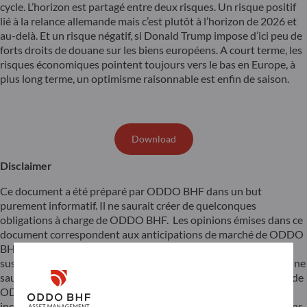
cycle. L’horizon est partagé entre deux risques. Un risque positif
lié à la relance allemande mais c’est plutôt à l’horizon de 2026 et
au-delà. Et un risque négatif, si Donald Trump impose d’ici peu de
forts droits de douane sur les biens européens. A court terme, les
risques économiques pointent toujours vers le bas en Europe, à
plus long terme, un optimisme raisonnable est enfin de saison.
Download
Disclaimer
Ce document a été préparé par ODDO BHF dans un but
purement informatif. Il ne saurait créer de quelconques
obligations à charge de ODDO BHF. Les opinions émises dans ce
document correspondent aux anticipations de marché de ODDO
BHF au moment de la publication de document. Elles sont
susceptibles d’évoluer en fonction des conditions de marché et ne
sauraient en aucun cas engager la responsabilité contractuelle de
ODDO BHF. Toute référence à des valeurs individuelles a été
incluse à des fins d’illustration uniquement. Avant d’investir dans