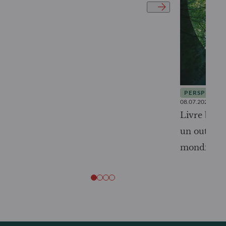
PERSPECTIV
08.07.2026
Livre blanc
un outil c
mondiale