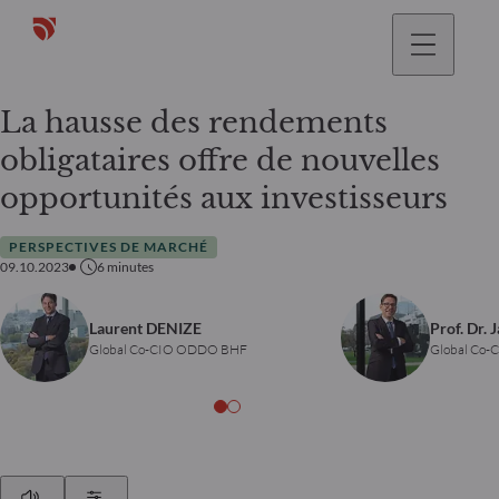
La hausse des rendements
obligataires offre de nouvelles
opportunités aux investisseurs
PERSPECTIVES DE MARCHÉ
09.10.2023
6
minutes
Laurent DENIZE
Prof. Dr. 
Global Co-CIO ODDO BHF
Global Co
Play
Show Settings