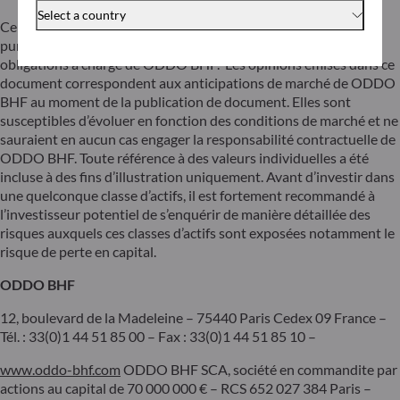
Select a country
Ce document a été préparé par ODDO BHF dans un but
purement informatif. Il ne saurait créer de quelconques
obligations à charge de ODDO BHF. Les opinions émises dans ce
document correspondent aux anticipations de marché de ODDO
BHF au moment de la publication de document. Elles sont
susceptibles d’évoluer en fonction des conditions de marché et ne
sauraient en aucun cas engager la responsabilité contractuelle de
ODDO BHF. Toute référence à des valeurs individuelles a été
incluse à des fins d’illustration uniquement. Avant d’investir dans
une quelconque classe d’actifs, il est fortement recommandé à
l’investisseur potentiel de s’enquérir de manière détaillée des
risques auxquels ces classes d’actifs sont exposées notamment le
risque de perte en capital.
ODDO BHF
12, boulevard de la Madeleine – 75440 Paris Cedex 09 France –
Tél. : 33(0)1 44 51 85 00 – Fax : 33(0)1 44 51 85 10 –
www.oddo-bhf.com
ODDO BHF SCA, société en commandite par
actions au capital de 70 000 000 € – RCS 652 027 384 Paris –