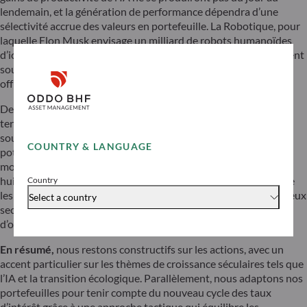
lendemain, et la génération de performance dépendra d’une
sélectivité accrue des valeurs en portefeuille. La Robotique, pour
laquelle Elon Musk envisage un milliard de robots humanoïdes
d’ici 2040, et la recherche pharmaceutique pilotée par l’IA restent
sous-explorées par la plupart des investisseurs, alors qu’elles
offrent des opportunités significatives.
De même, nous pensons que la révolution verte est loin d’être
terminée. L’expansion des énergies propres n’est pas seulement
souhaitable d’un point de vue social, elle offre également un
COUNTRY & LANGUAGE
potentiel de surperformance à long terme. Les investissements
mondiaux dans l’énergie durable ont été multipliés par plus de
huit au cours de la dernière décennie, ce qui a permis de réduire
Country
les coûts et de rendre l’énergie propre rentable dans de nombreux
Select a country
secteurs. Cette dynamique débouche sur un large éventail
d’opportunités d’investissement.
En résumé,
nous restons constructifs sur les actions, avec un
accent particulier sur les thèmes de croissance séculaires tels que
l’IA et la transition écologique. Parallèlement, nous adaptons nos
portefeuilles pour tenir compte du nouveau cycle des taux
d’intérêt grâce à une approche tactique qui équilibre les