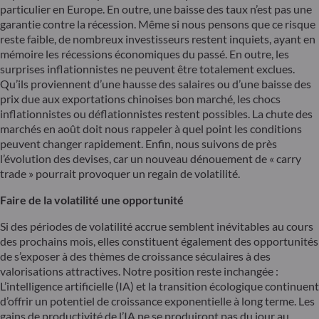
particulier en Europe. En outre, une baisse des taux n’est pas une
garantie contre la récession. Même si nous pensons que ce risque
reste faible, de nombreux investisseurs restent inquiets, ayant en
mémoire les récessions économiques du passé. En outre, les
surprises inflationnistes ne peuvent être totalement exclues.
Qu’ils proviennent d’une hausse des salaires ou d’une baisse des
prix due aux exportations chinoises bon marché, les chocs
inflationnistes ou déflationnistes restent possibles. La chute des
marchés en août doit nous rappeler à quel point les conditions
peuvent changer rapidement. Enfin, nous suivons de près
l’évolution des devises, car un nouveau dénouement de « carry
trade » pourrait provoquer un regain de volatilité.
Faire de la volatilité une opportunité
Si des périodes de volatilité accrue semblent inévitables au cours
des prochains mois, elles constituent également des opportunités
de s’exposer à des thèmes de croissance séculaires à des
valorisations attractives. Notre position reste inchangée :
L’intelligence artificielle (IA) et la transition écologique continuent
d’offrir un potentiel de croissance exponentielle à long terme. Les
gains de productivité de l’IA ne se produiront pas du jour au