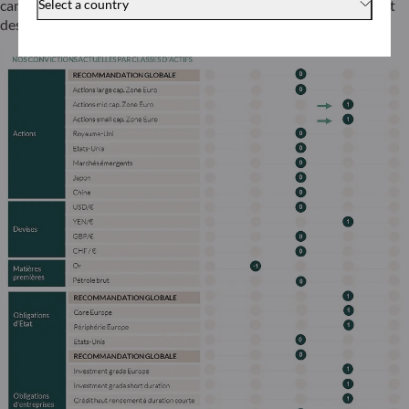
Select a country
campagne. C’est pourquoi nous restons à l’écoute des teasers et
des bandes-annonces annonçant la saison 2 de Trump !