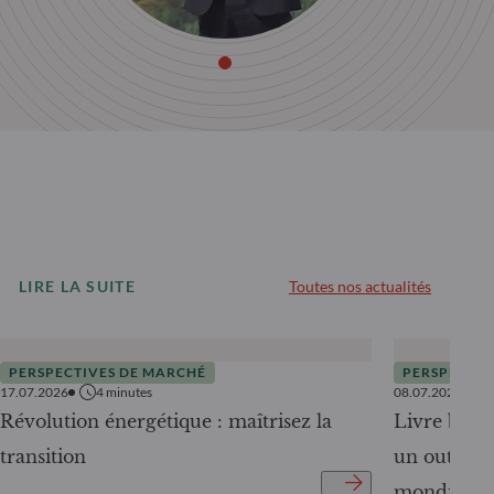
LIRE LA SUITE
Toutes nos actualités
PERSPECTIVES DE MARCHÉ
PERSPECTIV
17.07.2026
4
minutes
08.07.2026
Révolution énergétique : maîtrisez la
Livre blanc
transition
un outil c
mondiale