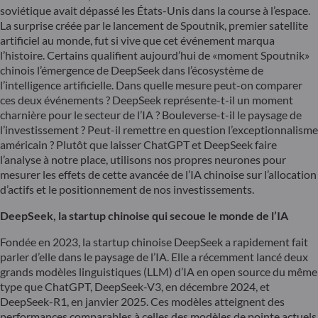
soviétique avait dépassé les États-Unis dans la course à l’espace.
La surprise créée par le lancement de Spoutnik, premier satellite
artificiel au monde, fut si vive que cet événement marqua
l’histoire. Certains qualifient aujourd’hui de «moment Spoutnik»
chinois l’émergence de DeepSeek dans l’écosystème de
l’intelligence artificielle. Dans quelle mesure peut-on comparer
ces deux événements ? DeepSeek représente-t-il un moment
charnière pour le secteur de l’IA ? Bouleverse-t-il le paysage de
l’investissement ? Peut-il remettre en question l’exceptionnalisme
américain ? Plutôt que laisser ChatGPT et DeepSeek faire
l’analyse à notre place, utilisons nos propres neurones pour
mesurer les effets de cette avancée de l’IA chinoise sur l’allocation
d’actifs et le positionnement de nos investissements.
DeepSeek, la startup chinoise qui secoue le monde de l’IA
Fondée en 2023, la startup chinoise DeepSeek a rapidement fait
parler d’elle dans le paysage de l’IA. Elle a récemment lancé deux
grands modèles linguistiques (LLM) d’IA en open source du même
type que ChatGPT, DeepSeek-V3, en décembre 2024, et
DeepSeek-R1, en janvier 2025. Ces modèles atteignent des
performances comparables à celles des modèles de pointe actuels