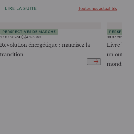
LIRE LA SUITE
Toutes nos actualités
PERSPECTIVES DE MARCHÉ
PERSPECTIV
17.07.2026
4
minutes
08.07.2026
Révolution énergétique : maîtrisez la
Livre blanc
transition
un outil c
mondiale