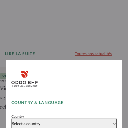
LIRE LA SUITE
Toutes nos actualités
VIDÉOS
19.05.2025
< 1
minute
Vidéo Boursorama – « Germany is back
» : un plan Marshall à l’allemande pour
COUNTRY & LANGUAGE
relancer l’économie
Country
Select a country