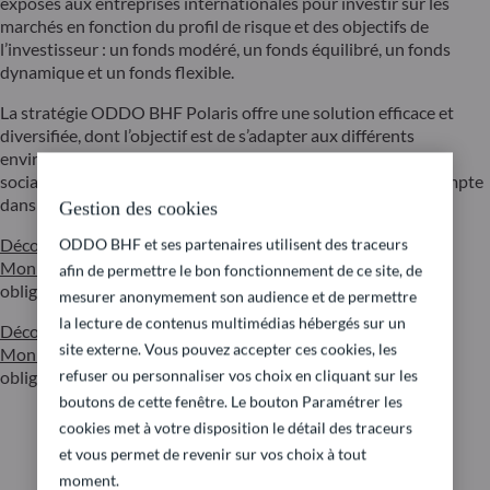
exposés aux entreprises internationales pour investir sur les
marchés en fonction du profil de risque et des objectifs de
l’investisseur : un fonds modéré, un fonds équilibré, un fonds
dynamique et un fonds flexible.
La stratégie ODDO BHF Polaris offre une solution efficace et
diversifiée, dont l’objectif est de s’adapter aux différents
environnements de marché. Les critères environnementaux,
sociaux et de gouvernance (ESG) sont pleinement pris en compte
dans le processus d’investissement.
Gestion des cookies
Découvrez ODDO BHF Polaris en vidéo avec Sophie
ODDO BHF et ses partenaires utilisent des traceurs
Monnier
Spécialiste produits Investissements diversifiés et
afin de permettre le bon fonctionnement de ce site, de
obligataires
mesurer anonymement son audience et de permettre
la lecture de contenus multimédias hébergés sur un
Découvrez ODDO BHF Polaris en vidéo avec Sophie
site externe. Vous pouvez accepter ces cookies, les
Monnier
Spécialiste produits Investissements diversifiés et
refuser ou personnaliser vos choix en cliquant sur les
obligataires
boutons de cette fenêtre. Le bouton Paramétrer les
cookies met à votre disposition le détail des traceurs
et vous permet de revenir sur vos choix à tout
moment.