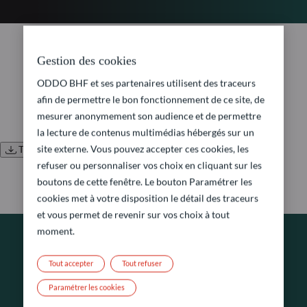
No document found.
Gestion des cookies
ODDO BHF et ses partenaires utilisent des traceurs
afin de permettre le bon fonctionnement de ce site, de
mesurer anonymement son audience et de permettre
la lecture de contenus multimédias hébergés sur un
site externe. Vous pouvez accepter ces cookies, les
Télécharger tous les documents
refuser ou personnaliser vos choix en cliquant sur les
boutons de cette fenêtre. Le bouton Paramétrer les
cookies met à votre disposition le détail des traceurs
et vous permet de revenir sur vos choix à tout
moment.
DEMANDE D’INFORMATIONS
Tout accepter
Tout refuser
Paramétrer les cookies
Comment pouvons-nous