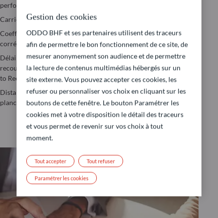
interne (TRI)
performance
Perte maximale
(Maximum
Taux de rotation
Gestion des cookies
Carried Interest
Drawdown)
(Turnover ratio)
ODDO BHF et ses partenaires utilisent des traceurs
Coefficient de
Pondération active
Tracking error
corrélation
afin de permettre le bon fonctionnement de ce site, de
Ratio d’information
Valeur à risque
mesurer anonymement son audience et de permettre
Délai avant
(Value-at-Risk)
la lecture de contenus multimédias hébergés sur un
recouvrement (Time
Ratio de Sharpe
to Recovery)
site externe. Vous pouvez accepter ces cookies, les
Taux de rendement
refuser ou personnaliser vos choix en cliquant sur les
Distance au
actuariel à
plancher obligataire
l’échéance
boutons de cette fenêtre. Le bouton Paramétrer les
cookies met à votre disposition le détail des traceurs
et vous permet de revenir sur vos choix à tout
moment.
Tout accepter
Tout refuser
Paramétrer les cookies