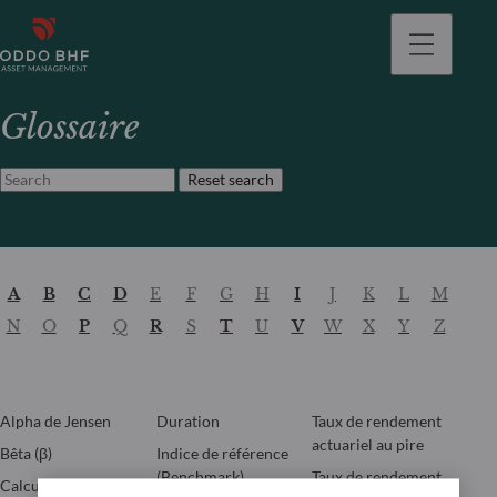
Glossaire
Reset search
A
B
C
D
E
F
G
H
I
J
K
L
M
N
O
P
Q
R
S
T
U
V
W
X
Y
Z
Alpha de Jensen
Duration
Taux de rendement
actuariel au pire
Bêta (β)
Indice de référence
(Benchmark)
Taux de rendement
Calcul de