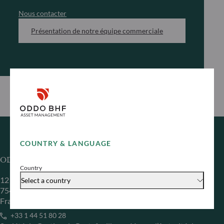
Nous contacter
Présentation de notre équipe commerciale
COUNTRY & LANGUAGE
ODDO BHF Asset Management SAS*
Country
12 boulevard de la Madeleine
Select a country
75440 Paris Cedex 09
France
+33 1 44 51 80 28