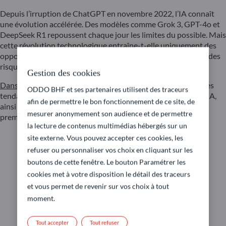
Depuis l’irruption de ChatGPT en novembre 2022, l’IA connaît
une évolution accélérée. Des modèles comme Grok 3, GPT-4o et
DeepSeek R1 repoussent chaque jour les limites du possible. Mais
cette révolution technologique entraîne-t-elle uniquement des
opportunités d’investissement, ou doit-on aussi s’attendre à des
risques accrus pour les marchés ?
Gestion des cookies
Dans cette vidéo, Brice Prunas
, co-gérant du fonds, analyse les
ODDO BHF et ses partenaires utilisent des traceurs
tendances récentes du marché, les défis et opportunités de l’IA,
afin de permettre le bon fonctionnement de ce site, de
ainsi que les secteurs qui, selon nous, pourraient profiter en
mesurer anonymement son audience et de permettre
premier de cette transformation.
la lecture de contenus multimédias hébergés sur un
site externe. Vous pouvez accepter ces cookies, les
refuser ou personnaliser vos choix en cliquant sur les
boutons de cette fenêtre. Le bouton Paramétrer les
cookies met à votre disposition le détail des traceurs
et vous permet de revenir sur vos choix à tout
moment.
Tout accepter
Tout refuser