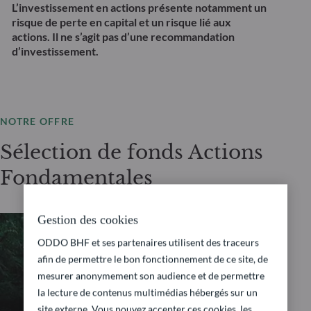
L’investissement en actions présente notamment un
risque de perte en capital et un risque lié aux
actions. Il ne s’agit pas d’une recommandation
d’investissement.
NOTRE OFFRE
Sélection de fonds Actions
Fondamentales
Gestion des cookies
ODDO BHF et ses partenaires utilisent des traceurs
ACTIONS FONDAMENTALES
afin de permettre le bon fonctionnement de ce site, de
mesurer anonymement son audience et de permettre
ODDO BHF Avenir
la lecture de contenus multimédias hébergés sur un
site externe. Vous pouvez accepter ces cookies, les