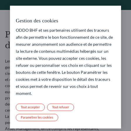
Gestion des cookies
ODDO BHF et ses partenaires utilisent des traceurs
Politique de protection
afin de permettre le bon fonctionnement de ce site, de
des données personnelles
mesurer anonymement son audience et de permettre
la lecture de contenus multimédias hébergés sur un
site externe. Vous pouvez accepter ces cookies, les
Les filiales de ODDO BHF intervenant dans le domaine de la
refuser ou personnaliser vos choix en cliquant sur les
gestion d’actifs (« ODDO BHF Asset Management »)
boutons de cette fenêtre. Le bouton Paramétrer les
s’engagent à ce que les traitements effectués sur ce site web
cookies met à votre disposition le détail des traceurs
et dans le cadre de leurs activités de gestion soient
conformes au Règlement (UE) 2016/679 du Parlement
et vous permet de revenir sur vos choix à tout
européen et du Conseil du 27 avril 2016, relatif à la
moment.
protection des personnes physiques à l’égard du traitement
des données à caractère personnel et à la libre circulation de
Tout accepter
Tout refuser
ces données (le « RGPD »).
La présente politique est destinée à informer toutes les
Paramétrer les cookies
personnes qui interagissent avec les entités de ODDO BHF
Asset Management, en ce compris les représentants,