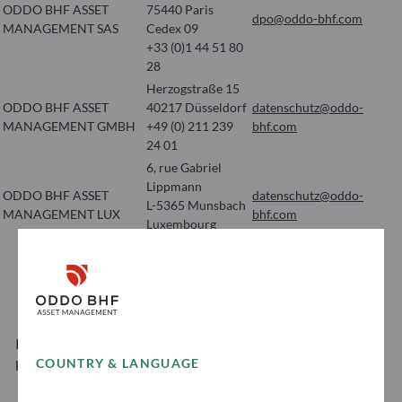
ODDO BHF ASSET
75440 Paris
dpo@oddo-bhf.com
MANAGEMENT SAS
Cedex 09
+33 (0)1 44 51 80
28
Herzogstraße 15
ODDO BHF ASSET
40217 Düsseldorf
datenschutz@oddo-
MANAGEMENT GMBH
+49 (0) 211 239
bhf.com
24 01
6, rue Gabriel
Lippmann
ODDO BHF ASSET
datenschutz@oddo-
L-5365 Munsbach
MANAGEMENT LUX
bhf.com
Luxembourg
+352 45 76 76 1
Pour consulter la politique de protection des données
personnelles de ODDO BHF Asset Management
COUNTRY & LANGUAGE