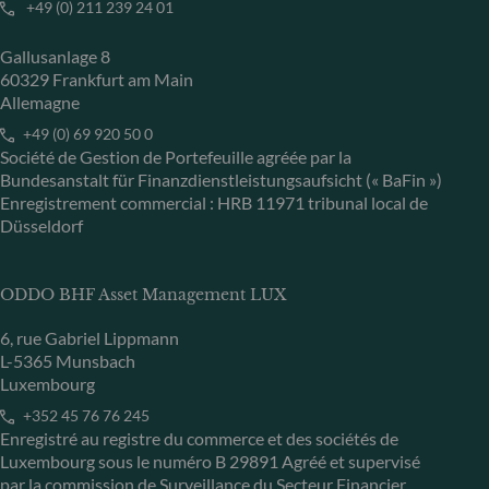
+49 (0) 211 239 24 01
Gallusanlage 8
60329 Frankfurt am Main
Allemagne
+49 (0) 69 920 50 0
Société de Gestion de Portefeuille agréée par la
Bundesanstalt für Finanzdienstleistungsaufsicht (« BaFin »)
Enregistrement commercial : HRB 11971 tribunal local de
Düsseldorf
ODDO BHF Asset Management LUX
6, rue Gabriel Lippmann
L-5365 Munsbach
Luxembourg
+352 45 76 76 245
Enregistré au registre du commerce et des sociétés de
Luxembourg sous le numéro B 29891 Agréé et supervisé
par la commission de Surveillance du Secteur Financier