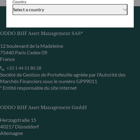
Country
Télécharger
Select a country
ODDO BHF Asset Management SAS*
12 boulevard de la Madeleine
75440 Paris Cedex 09
France
+33 1 44 51 80 28
Société de Gestion de Portefeuille agréée par l’Autorité des
Marchés Financiers sous le numéro GP99011
* Entité responsable du site internet
ODDO BHF Asset Management GmbH
Herzogstraße 15
40217 Düsseldorf
Allemagne