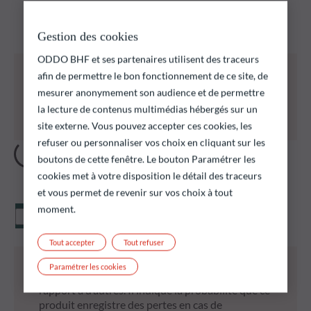
Découvrez nos fonds et trouver ceux qui pourraient
correspondre à vos objectifs d’investissement
Gestion des cookies
ODDO BHF et ses partenaires utilisent des traceurs
Tous les fonds ci-dessous présentent notamment
afin de permettre le bon fonctionnement de ce site, de
un risque de perte en capital.
mesurer anonymement son audience et de permettre
Il est rappelé que les performances passées ne
la lecture de contenus multimédias hébergés sur un
préjugent pas des performances futures et ne sont
pas constantes dans le temps.
site externe. Vous pouvez accepter ces cookies, les
refuser ou personnaliser vos choix en cliquant sur les
boutons de cette fenêtre. Le bouton Paramétrer les
cookies met à votre disposition le détail des traceurs
et vous permet de revenir sur vos choix à tout
moment.
Valeur liquidative
Tout accepter
Tout refuser
* L’indicateur synthétique de risque (SRI) permet
Paramétrer les cookies
d’apprécier le niveau de risque de ce produit par
rapport à d’autres. Il indique la probabilité que ce
produit enregistre des pertes en cas de